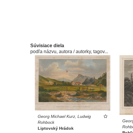
Súvisiace diela
podľa názvu, autora / autorky, tagov...
Georg Michael Kurz, Ludwig
Georg
Rohbock
Rohb
Liptovský Hrádok
Pohľ