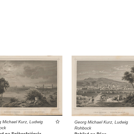
 Michael Kurz, Ludwig
Georg Michael Kurz, Ludwig
ock
Rohbock
ad na Székesfejérvár
Pohľad na Pécs