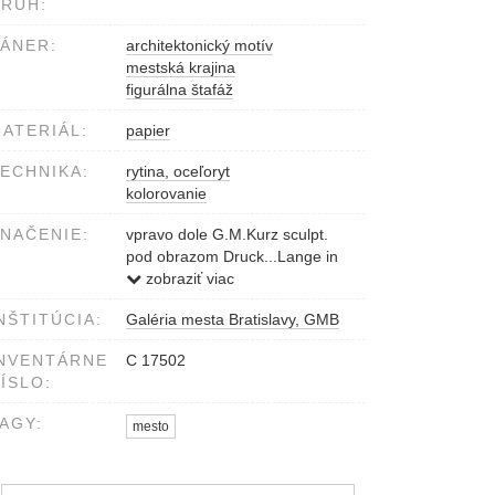
RUH:
ÁNER:
architektonický motív
mestská krajina
figurálna štafáž
ATERIÁL:
papier
ECHNIKA:
rytina, oceľoryt
kolorovanie
NAČENIE:
vpravo dole G.M.Kurz sculpt.
pod obrazom Druck...Lange in
Darmstadt SEGESVÁR. STADT
zobraziť viac
SCH /E/ SSBURG. Lauffer és
NŠTITÚCIA:
Galéria mesta Bratislavy, GMB
Stolp bizományában Pesten
vľavo dole L.Rohbock delt.
NVENTÁRNE
C 17502
ÍSLO:
AGY:
mesto