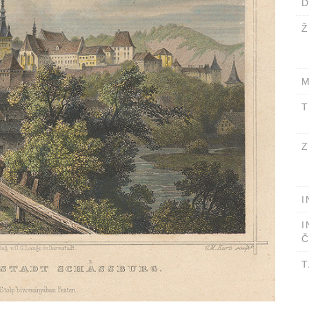
D
Ž
M
T
Z
I
I
Č
T