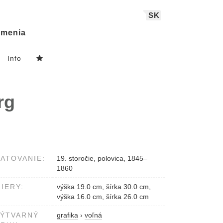
SK
menia
Info
rg
ATOVANIE:
19. storočie, polovica, 1845–
1860
IERY:
výška 19.0 cm, šírka 30.0 cm,
výška 16.0 cm, šírka 26.0 cm
VÝTVARNÝ
grafika
›
voľná