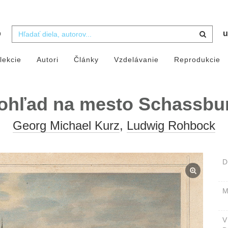
b
u
lekcie
Autori
Články
Vzdelávanie
Reprodukcie
ohľad na mesto Schassbu
Georg Michael Kurz
,
Ludwig Rohbock
D
M