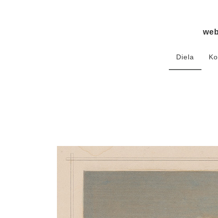
we
Diela
Ko