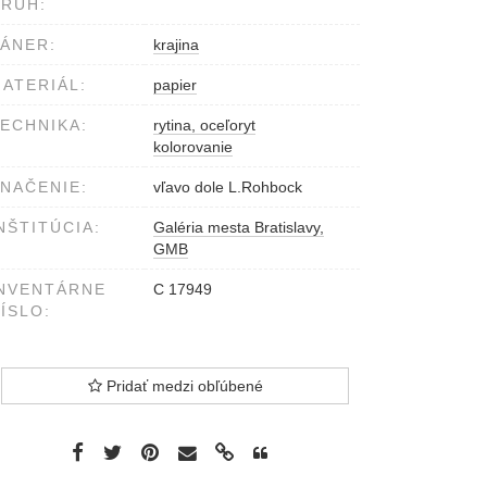
RUH:
ÁNER:
krajina
ATERIÁL:
papier
ECHNIKA:
rytina, oceľoryt
kolorovanie
NAČENIE:
vľavo dole L.Rohbock
NŠTITÚCIA:
Galéria mesta Bratislavy,
GMB
NVENTÁRNE
C 17949
ÍSLO:
Pridať medzi obľúbené