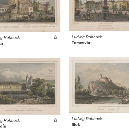
Ludwig Rohbock
ig Rohbock
Temesvár
an
Ludwig Rohbock
ig Rohbock
Illok
ždín