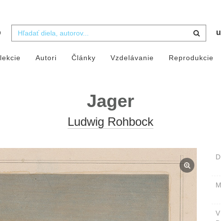
b
u
lekcie
Autori
Články
Vzdelávanie
Reprodukcie
Jager
Ludwig Rohbock
D
M