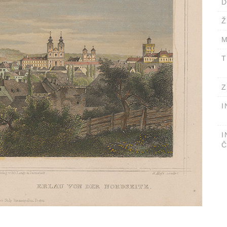
D
Ž
M
T
Z
I
I
Č