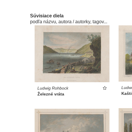
Súvisiace diela
podľa názvu, autora / autorky, tagov...
Ludw
Ludwig Rohbock
Kašti
Železné vráta