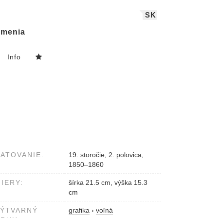
SK
menia
Info
ATOVANIE:
19. storočie, 2. polovica,
1850–1860
IERY:
šírka 21.5 cm, výška 15.3
cm
VÝTVARNÝ
grafika
›
voľná