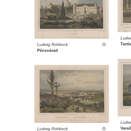
Ludw
Tartl
Ludwig Rohbock
Pécsvárad
Ludw
Vara
Ludwig Rohbock