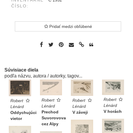
INVENTÁRNE
C 1952
ČÍSLO:
Pridať medzi obľúbené
Súvisiace diela
podľa názvu, autora / autorky, tagov...
Robert
Robert
Robert
Robert
Lénárd
Lénárd
Lénárd
Lénárd
V horách
Prechod
V záveji
Oddychujúci
Suvorovova
vietor
cez Alpy