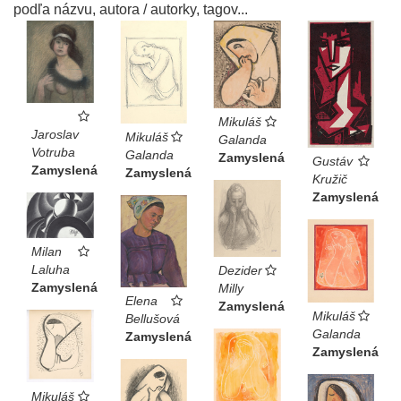
podľa názvu, autora / autorky, tagov...
Mikuláš
Jaroslav
Mikuláš
Galanda
Votruba
Galanda
Zamyslená
Gustáv
Zamyslená
Zamyslená
Kružič
Zamyslená
Milan
Laluha
Dezider
Zamyslená
Milly
Elena
Zamyslená
Mikuláš
Bellušová
Galanda
Zamyslená
Zamyslená
Mikuláš