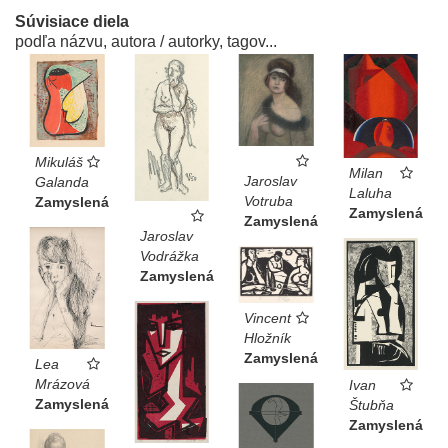
Súvisiace diela
podľa názvu, autora / autorky, tagov...
Mikuláš
Milan
Jaroslav
Galanda
Laluha
Votruba
Zamyslená
Zamyslená
Zamyslená
Jaroslav
Vodrážka
Zamyslená
Vincent
Hložník
Zamyslená
Lea
Mrázová
Ivan
Zamyslená
Štubňa
Zamyslená