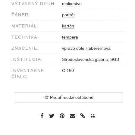
VÝTVARNÝ DRUH:
maliarstvo
ŽÁNER:
portrét
MATERIÁL:
kartón
TECHNIKA:
tempera
ZNAČENIE:
vpravo dole Haberernová
INŠTITÚCIA:
Stredoslovenská galéria, SGB
INVENTÁRNE
O 150
ČÍSLO:
Pridať medzi obľúbené