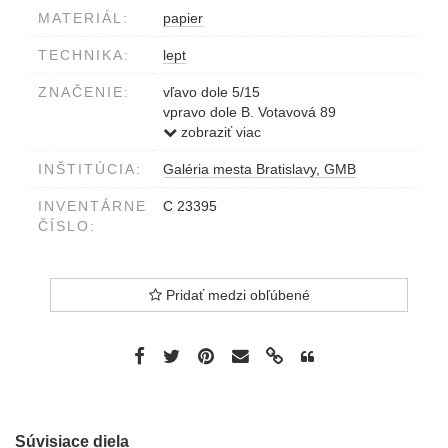
MATERIÁL:
papier
TECHNIKA:
lept
ZNAČENIE:
vľavo dole 5/15
vpravo dole B. Votavová 89
v strede dole Ker I.
zobraziť viac
INŠTITÚCIA:
Galéria mesta Bratislavy, GMB
INVENTÁRNE
C 23395
ČÍSLO:
Pridať medzi obľúbené
Súvisiace diela