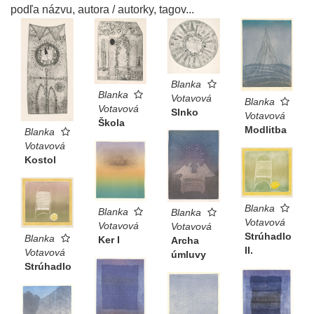
podľa názvu, autora / autorky, tagov...
Blanka
Blanka
Votavová
Blanka
Votavová
Slnko
Votavová
Škola
Modlitba
Blanka
Votavová
Kostol
Blanka
Blanka
Blanka
Votavová
Votavová
Votavová
Strúhadlo
Blanka
Ker I
Archa
II.
Votavová
úmluvy
Strúhadlo