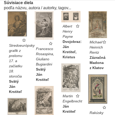
Súvisiace diela
podľa názvu, autora / autorky, tagov...
Albert
Henry
Payne
Dvojobraz:
Michael
Stredoeurópsky
Ján
Heinrich
Francesco
grafik z
Krstiteľ,
Rentz
Rosaspina,
prelomu
Kristus
Zázračná
Giuliano
17. a
Madona
Bugiardini
začiatku
z Klatov
Svätý
18.
Ján
storočia
Krstiteľ
Svätý
Ján
Krstiteľ
Martin
Engelbrecht
Ján
Krstiteľ
Rakúsky