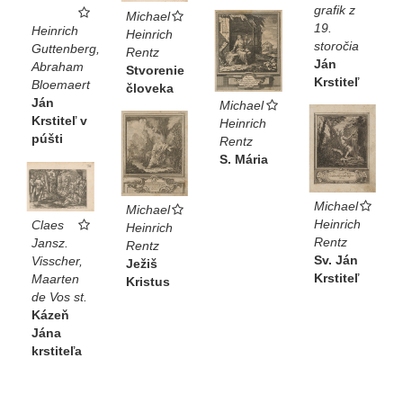
grafik z
Michael
19.
Heinrich
Heinrich
storočia
Guttenberg,
Rentz
Ján
Abraham
Stvorenie
Krstiteľ
Bloemaert
človeka
Ján
Michael
Krstiteľ v
Heinrich
púšti
Rentz
S. Mária
Michael
Michael
Heinrich
Claes
Heinrich
Rentz
Jansz.
Rentz
Sv. Ján
Visscher,
Ježiš
Krstiteľ
Maarten
Kristus
de Vos st.
Kázeň
Jána
krstiteľa