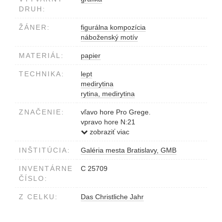
DRUH:
ŽÁNER:
figurálna kompozícia
náboženský motív
MATERIÁL:
papier
TECHNIKA:
lept
medirytina
rytina, medirytina
ZNAČENIE:
vľavo hore Pro Grege.
vpravo hore N:21
vpravo hore Nunqum fubmole fatiscit.
zobraziť viac
INŠTITÚCIA:
Galéria mesta Bratislavy, GMB
INVENTÁRNE
C 25709
ČÍSLO:
Z CELKU:
Das Christliche Jahr