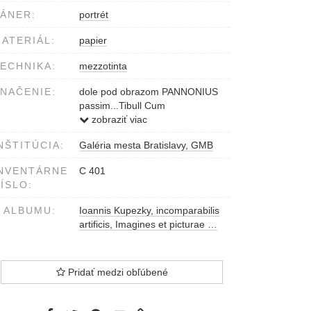
ÁNER:
portrét
ATERIÁL:
papier
ECHNIKA:
mezzotinta
NAČENIE:
dole pod obrazom PANNONIUS
passim...Tibull Cum
Priv.Caes.Maj.
zobraziť viac
vľavo dole Joannes Kupezky
NŠTITÚCIA:
Galéria mesta Bratislavy, GMB
pinx.
vpravo dole Bernardg Vogel
NVENTÁRNE
C 401
juxta Originale sculps. et excudit
ÍSLO:
Noribergae 1737
 ALBUMU:
Ioannis Kupezky, incomparabilis
artificis, Imagines et picturae …
Pridať medzi obľúbené