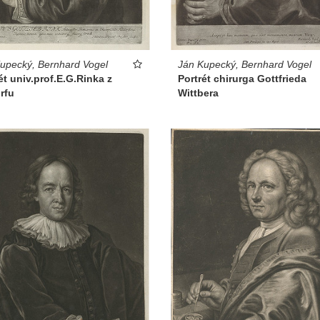
upecký, Bernhard Vogel
Ján Kupecký, Bernhard Vogel
ét univ.prof.E.G.Rinka z
Portrét chirurga Gottfrieda
rfu
Wittbera