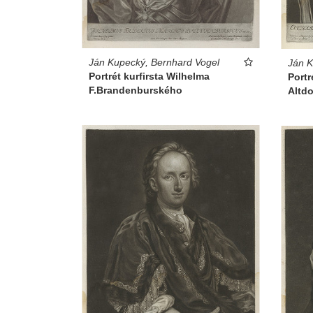
Ján Kupecký, Bernhard Vogel
Ján K
Portrét kurfirsta Wilhelma
Portr
F.Brandenburského
Altdo