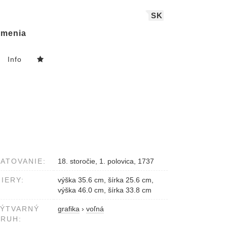
SK
menia
Info
ATOVANIE:
18. storočie, 1. polovica, 1737
IERY:
výška 35.6 cm, šírka 25.6 cm,
výška 46.0 cm, šírka 33.8 cm
VÝTVARNÝ
grafika
›
voľná
RUH: