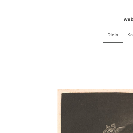
we
Diela
Ko