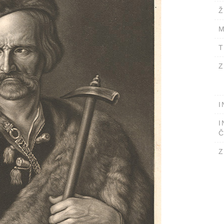
Ž
M
T
Z
I
I
Č
Z