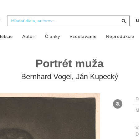
b
u
lekcie
Autori
Články
Vzdelávanie
Reprodukcie
Portrét muža
Bernhard Vogel
,
Ján Kupecký
D
M
D