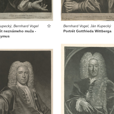
upecký, Bernhard Vogel
Bernhard Vogel, Ján Kupecký
rét neznámeho muža -
Portrét Gottfrieda Wittberga
nymus