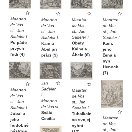
Maarten
Maarten
Maarten
Maarten
de Vos
de Vos
de Vos
de Vos
st., Jan
st., Jan
st., Jan
st., Jan
Sadeler I.
Sadeler I.
Sadeler I.
Sadeler I.
Po páde
Obety
Kain,
Kain a
prvých
Kaina a
jeho
Ábel pri
ľudí (4)
Ábela (6)
žena a
práci (5)
syn
Henoch
(7)
Jan
Sadeler
Maarten
Maarten
I.,
de Vos
de Vos
Maarten
st., Jan
st., Jan
de Vos st.
Sadeler I.
Sadeler I.
Svätá
Jubal a
Tubalkain
Maarten
Cecília
jeho
vo svojej
de Vos
hudobné
vyhni
st., Jan
nástroje
(12)