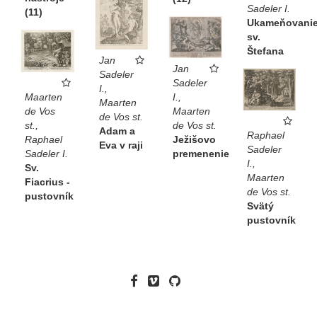
Sadeler I.
(11)
Ukameňovani
sv.
Štefana
Jan
Jan
Sadeler
Sadeler
I.,
Maarten
I.,
Maarten
de Vos
Maarten
de Vos st.
st.,
de Vos st.
Adam a
Raphael
Raphael
Ježišovo
Eva v raji
Sadeler
Sadeler I.
premenenie
I.,
Sv.
Maarten
Fiacrius -
de Vos st.
pustovník
Svätý
pustovník