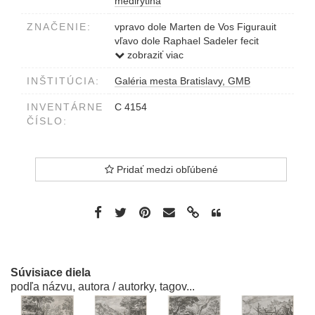
medirytina
ZNAČENIE:
vpravo dole Marten de Vos Figurauit
vľavo dole Raphael Sadeler fecit
dole pod obrazom Hic GVILIELMVS
zobraziť viac
erat Dux et crucis...vietas sed dedit ille
INŠTITÚCIA:
Galéria mesta Bratislavy, GMB
manus.Ante vorax milesq
ferox....casside,
INVENTÁRNE
C 4154
ČÍSLO:
Pridať medzi obľúbené
Súvisiace diela
podľa názvu, autora / autorky, tagov...