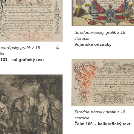
Stredoeurópsky grafik z 18.
storočia
Vojenské odznaky
oeurópsky grafik z 18.
čia
131 - kaligrafický text
Stredoeurópsky grafik z 18.
storočia
Žalm 106. - kaligrafický text