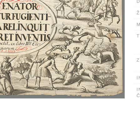
D
Ž
M
T
Z
I
I
Č