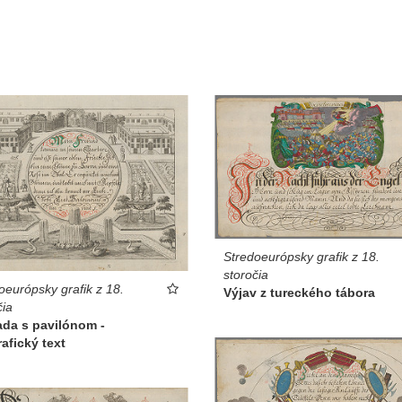
Stredoeurópsky grafik z 18.
storočia
oeurópsky grafik z 18.
Výjav z tureckého tábora
čia
ada s pavilónom -
rafický text