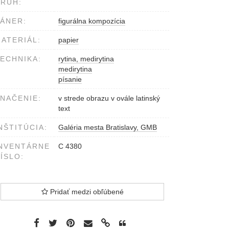
RUH:
ÁNER:
figurálna kompozícia
ATERIÁL:
papier
ECHNIKA:
rytina, medirytina
medirytina
písanie
NAČENIE:
v strede obrazu v ovále latinský
text
NŠTITÚCIA:
Galéria mesta Bratislavy, GMB
NVENTÁRNE
C 4380
ÍSLO:
Pridať medzi obľúbené