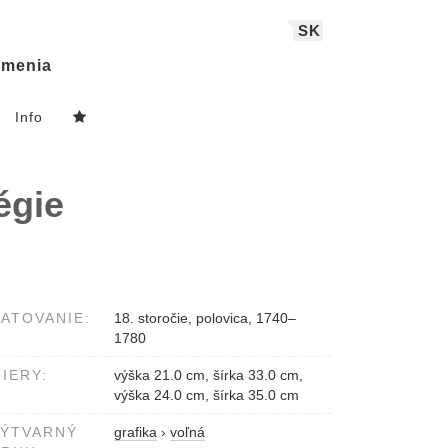
SK
menia
Info
égie
ATOVANIE:
18. storočie, polovica, 1740–
1780
IERY:
výška 21.0 cm, šírka 33.0 cm,
výška 24.0 cm, šírka 35.0 cm
VÝTVARNÝ
grafika
›
voľná