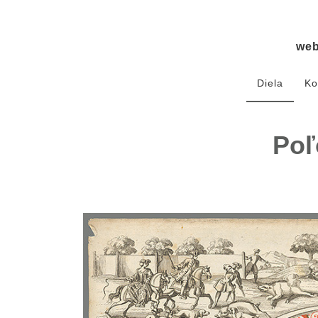
we
Diela
Ko
Poľ