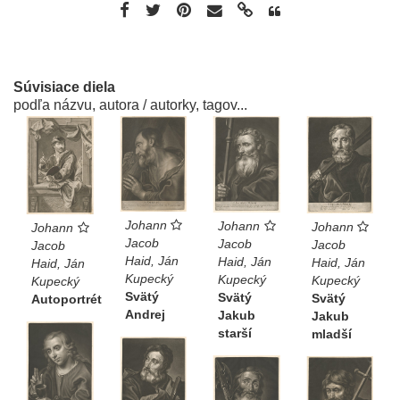
Súvisiace diela
podľa názvu, autora / autorky, tagov...
Johann
Johann
Johann
Johann
Jacob
Jacob
Jacob
Jacob
Haid, Ján
Haid, Ján
Haid, Ján
Haid, Ján
Kupecký
Kupecký
Kupecký
Kupecký
Svätý
Svätý
Svätý
Autoportrét
Andrej
Jakub
Jakub
starší
mladší