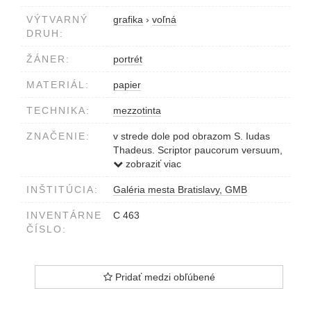
VÝTVARNÝ
grafika
›
voľná
DRUH:
ŽÁNER:
portrét
MATERIÁL:
papier
TECHNIKA:
mezzotinta
ZNAČENIE:
v strede dole pod obrazom S. Iudas
Thadeus. Scriptor paucorum versuum,
at plenus efficacibus verbis gratia
zobraziť viac
coelestis Orig. in Matth. XIII
INŠTITÚCIA:
Galéria mesta Bratislavy, GMB
vľavo dole pod obrazom Ioan Kupezky
pinx.
INVENTÁRNE
C 463
vpravo dole pod obrazom Ioh. Iac.
ČÍSLO:
Haid. fecit et excud. A.V.
Pridať medzi obľúbené