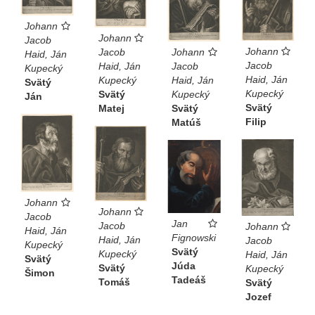
Johann
Johann
Jacob
Johann
Johann
Jacob
Haid, Ján
Jacob
Jacob
Haid, Ján
Kupecký
Haid, Ján
Haid, Ján
Kupecký
Svätý
Kupecký
Kupecký
Svätý
Ján
Svätý
Svätý
Matej
Filip
Matúš
Johann
Johann
Jacob
Jan
Jacob
Johann
Haid, Ján
Fignowski
Haid, Ján
Jacob
Kupecký
Svätý
Kupecký
Haid, Ján
Svätý
Júda
Svätý
Kupecký
Šimon
Tadeáš
Tomáš
Svätý
Jozef