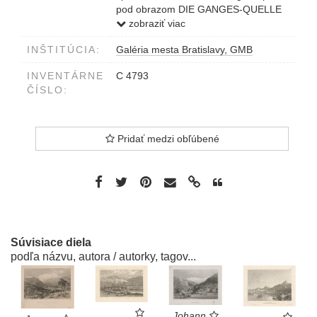
pod obrazom DIE GANGES-QUELLE
in Indien
zobraziť viac
INŠTITÚCIA:
Galéria mesta Bratislavy, GMB
INVENTÁRNE
C 4793
ČÍSLO:
Pridať medzi obľúbené
Súvisiace diela
podľa názvu, autora / autorky, tagov...
Johann