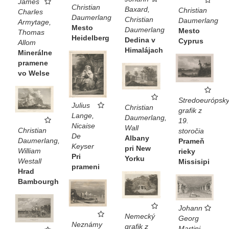
James
Christian
Baxard,
Christian
Charles
Daumerlang
Christian
Daumerlang
Armytage,
Mesto
Daumerlang
Mesto
Thomas
Heidelberg
Dedina v
Cyprus
Allom
Himalájach
Minerálne
pramene
vo Welse
Stredoeurópsk
Julius
Christian
grafik z
Lange,
Daumerlang,
19.
Nicaise
Wall
Christian
storočia
De
Albany
Daumerlang,
Prameň
Keyser
pri New
William
rieky
Pri
Yorku
Westall
Missisipi
prameni
Hrad
Bambourgh
Johann
Nemecký
Georg
Neznámy
grafik z
Martini