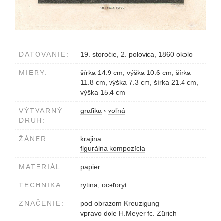
DATOVANIE:
19. storočie, 2. polovica, 1860 okolo
MIERY:
šírka 14.9 cm, výška 10.6 cm, šírka
11.8 cm, výška 7.3 cm, šírka 21.4 cm,
výška 15.4 cm
VÝTVARNÝ
grafika
›
voľná
DRUH:
ŽÁNER:
krajina
figurálna kompozícia
MATERIÁL:
papier
TECHNIKA:
rytina, oceľoryt
ZNAČENIE:
pod obrazom Kreuzigung
vpravo dole H.Meyer fc. Zürich