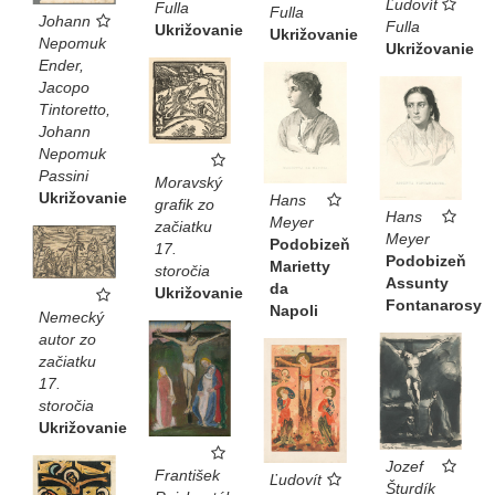
Ľudovít
Fulla
Fulla
Johann
Fulla
Ukrižovanie
Ukrižovanie
Nepomuk
Ukrižovanie
Ender,
Jacopo
Tintoretto,
Johann
Nepomuk
Passini
Moravský
Ukrižovanie
Hans
grafik zo
Hans
Meyer
začiatku
Meyer
Podobizeň
17.
Podobizeň
Marietty
storočia
Assunty
da
Ukrižovanie
Fontanarosy
Napoli
Nemecký
autor zo
začiatku
17.
storočia
Ukrižovanie
Jozef
František
Ľudovít
Šturdík