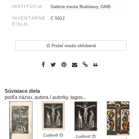
INŠTITÚCIA:
Galéria mesta Bratislavy, GMB
INVENTÁRNE
C 5012
ČÍSLO:
Pridať medzi obľúbené
Súvisiace diela
podľa názvu, autora / autorky, tagov...
Ľudovít
Ľudovít