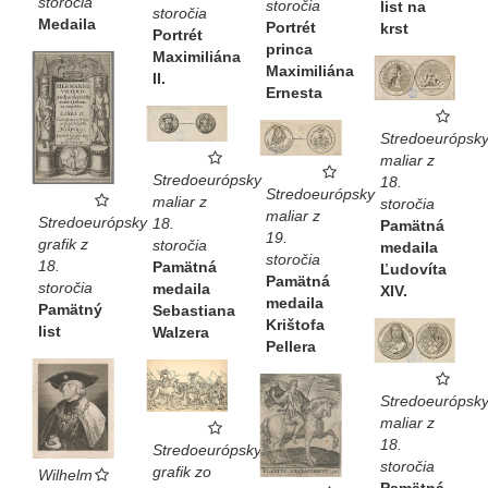
storočia
storočia
list na
storočia
Medaila
Portrét
krst
Portrét
princa
Maximiliána
Maximiliána
II.
Ernesta
Stredoeurópsk
maliar z
Stredoeurópsky
18.
Stredoeurópsky
maliar z
storočia
maliar z
Stredoeurópsky
18.
Pamätná
19.
grafik z
storočia
medaila
storočia
18.
Pamätná
Ľudovíta
Pamätná
storočia
medaila
XIV.
medaila
Pamätný
Sebastiana
Krištofa
list
Walzera
Pellera
Stredoeurópsk
maliar z
18.
Stredoeurópsky
storočia
grafik zo
Wilhelm
Pamätná