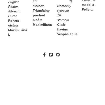
16.
August
medaila
storočia
Nemecký
Rieder,
Pellera
Triumfálny
rytec zo
Albrecht
pochod
16.
Dürer
cisára
storočia
Portrét
Maximiliána
Cisár
cisára
flavius
Maximiliána
Vespasianus
I.