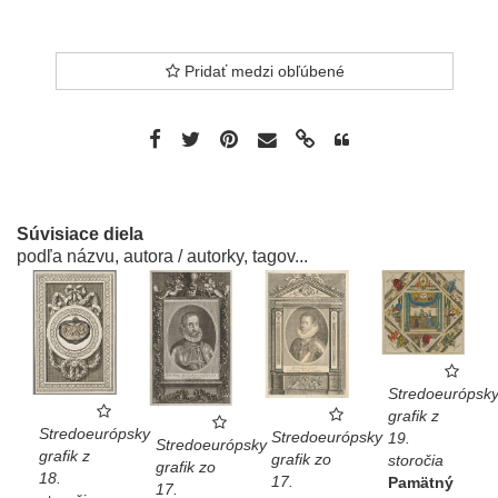
Pridať medzi obľúbené
Súvisiace diela
podľa názvu, autora / autorky, tagov...
Stredoeurópsk
grafik z
Stredoeurópsky
Stredoeurópsky
19.
Stredoeurópsky
grafik z
grafik zo
storočia
grafik zo
18.
17.
Pamätný
17.