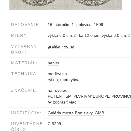
DATOVANIE:
16. storočie, 1. polovica, 1509
MIERY:
výška 6.0 cm, šírka 12.0 cm, výška 8.0 cm, š
VÝTVARNÝ
grafika
›
voľná
DRUH:
MATERIÁL:
papier
TECHNIKA:
medirytina
rytina, medirytina
ZNAČENIE:
na reverze
POTENTISM°PLVRIVM°EUROPE°PROVINCI
na averze
zobraziť viac
MAXIMILIANUS°DEI°GRA°ROM°IMP°SEMP
INŠTITÚCIA:
Galéria mesta Bratislavy, GMB
v strede vľavo 1509
INVENTÁRNE
C 5299
ČÍSLO: