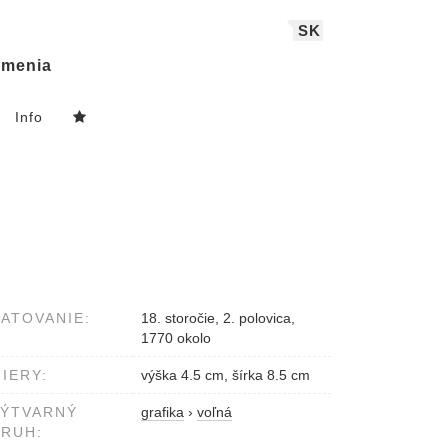
SK
menia
Info
ATOVANIE:
18. storočie, 2. polovica,
1770 okolo
IERY:
výška 4.5 cm, šírka 8.5 cm
VÝTVARNÝ
grafika
›
voľná
RUH: