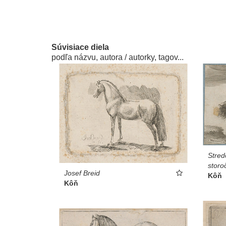
Súvisiace diela
podľa názvu, autora / autorky, tagov...
Stred
storo
Josef Breid
Kôň
Kôň