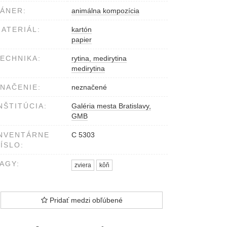
ÁNER:
animálna kompozícia
ATERIÁL:
kartón
papier
ECHNIKA:
rytina, medirytina
medirytina
NAČENIE:
neznačené
NŠTITÚCIA:
Galéria mesta Bratislavy,
GMB
NVENTÁRNE
C 5303
ÍSLO:
AGY:
zviera
kôň
Pridať medzi obľúbené