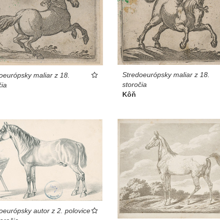
Stredoeurópsky maliar z 18.
oeurópsky maliar z 18.
storočia
čia
Kôň
oeurópsky autor z 2. polovice