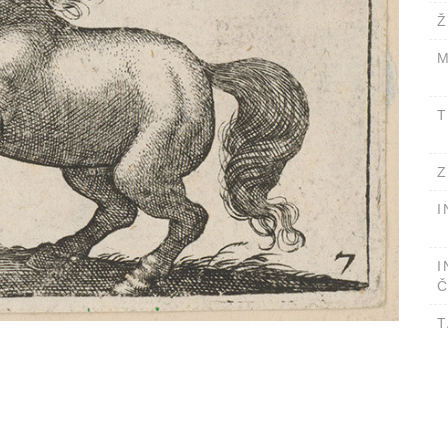
Ž
M
T
Z
I
I
Č
T