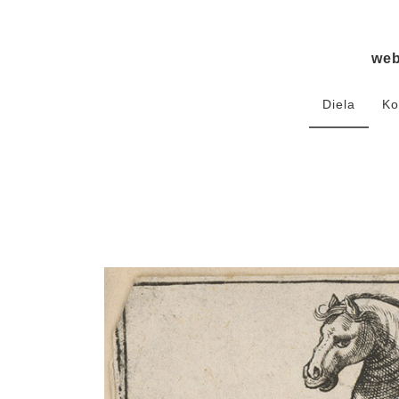
we
Diela
Ko