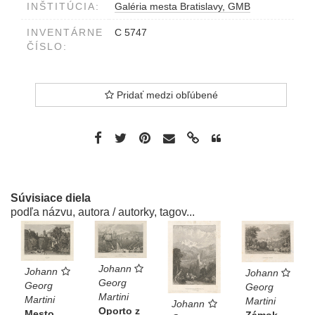
INŠTITÚCIA:
Galéria mesta Bratislavy, GMB
INVENTÁRNE
C 5747
ČÍSLO:
Pridať medzi obľúbené
Súvisiace diela
podľa názvu, autora / autorky, tagov...
Johann
Johann
Johann
Georg
Georg
Georg
Martini
Martini
Martini
Johann
Oporto z
Mesto