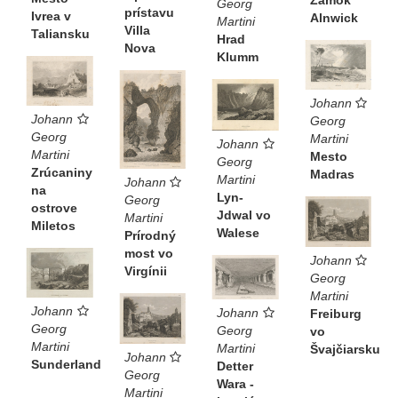
Zámok
Georg
prístavu
Ivrea v
Alnwick
Martini
Villa
Taliansku
Hrad
Nova
Klumm
Johann
Johann
Georg
Georg
Martini
Johann
Martini
Mesto
Georg
Zrúcaniny
Madras
Martini
Johann
na
Lyn-
Georg
ostrove
Jdwal vo
Martini
Miletos
Walese
Prírodný
most vo
Johann
Virgínii
Georg
Martini
Johann
Johann
Freiburg
Georg
Georg
vo
Martini
Martini
Švajčiarsku
Johann
Sunderland
Detter
Georg
Wara -
Martini