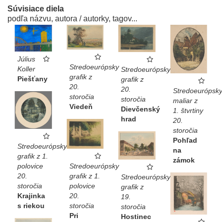
Súvisiace diela
podľa názvu, autora / autorky, tagov...
Július
Stredoeurópsky
Koller
Stredoeurópsky
grafik z
Piešťany
grafik z
20.
20.
Stredoeurópsk
storočia
storočia
maliar z
Viedeň
Dievčenský
1. štvrtiny
hrad
20.
storočia
Pohľad
Stredoeurópsky
na
grafik z 1.
zámok
polovice
Stredoeurópsky
20.
grafik z 1.
Stredoeurópsky
storočia
polovice
grafik z
Krajinka
20.
19.
s riekou
storočia
storočia
Pri
Hostinec