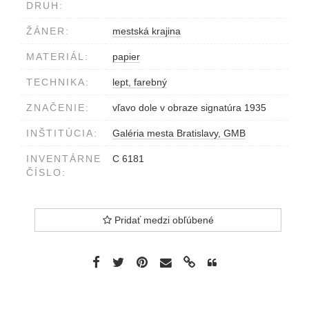
DRUH:
ŽÁNER:
mestská krajina
MATERIÁL:
papier
TECHNIKA:
lept, farebný
ZNAČENIE:
vľavo dole v obraze signatúra 1935
INŠTITÚCIA:
Galéria mesta Bratislavy, GMB
INVENTÁRNE
C 6181
ČÍSLO:
Pridať medzi obľúbené