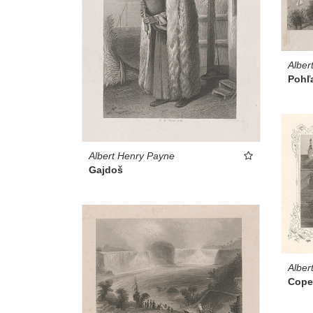
Alber
Pohľ
Albert Henry Payne
Gajdoš
Alber
Cope