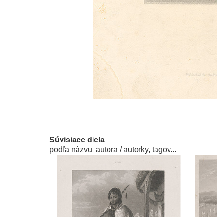
Súvisiace diela
podľa názvu, autora / autorky, tagov...