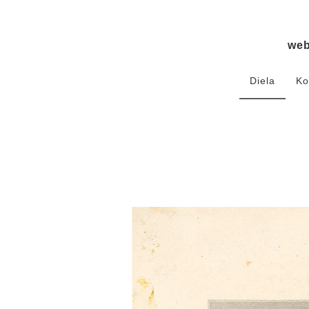
we
Diela
Ko