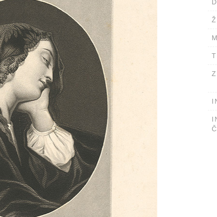
D
Ž
M
T
Z
I
I
Č