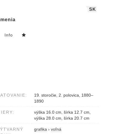
SK
menia
Info
ATOVANIE:
19. storočie, 2. polovica, 1880–
1890
IERY:
výška 16.0 cm, šírka 12.7 cm,
výška 28.0 cm, šírka 20.7 cm
VÝTVARNÝ
grafika
›
voľná