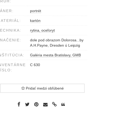
RUH:
ÁNER:
portrét
ATERIÁL:
kartón
ECHNIKA:
rytina, oceľoryt
NAČENIE:
dole pod obrazom Dolorosa...by
A.H.Payne, Dresden ú Leipzig
NŠTITÚCIA:
Galéria mesta Bratislavy, GMB
NVENTÁRNE
C 630
ÍSLO:
Pridať medzi obľúbené