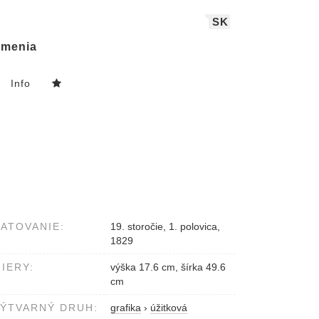
SK
menia
Info
ATOVANIE:
19. storočie, 1. polovica,
1829
IERY:
výška 17.6 cm, šírka 49.6
cm
ÝTVARNÝ DRUH:
grafika
›
úžitková