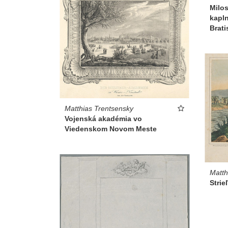
Milo
kapln
Brati
Matthias Trentsensky
Vojenská akadémia vo
Viedenskom Novom Meste
Matth
Strie