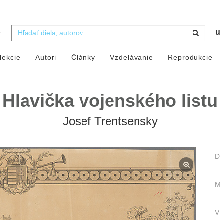
b
u
lekcie
Autori
Články
Vzdelávanie
Reprodukcie
Hlavička vojenského listu
Josef Trentsensky
D
M
V