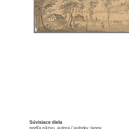
Súvisiace diela
podľa názvu, autora / autorky, tagov...