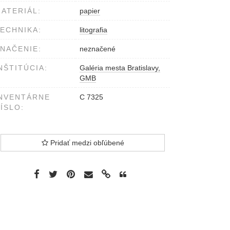
ATERIÁL:
papier
ECHNIKA:
litografia
NAČENIE:
neznačené
NŠTITÚCIA:
Galéria mesta Bratislavy,
GMB
NVENTÁRNE
C 7325
ÍSLO:
Pridať medzi obľúbené