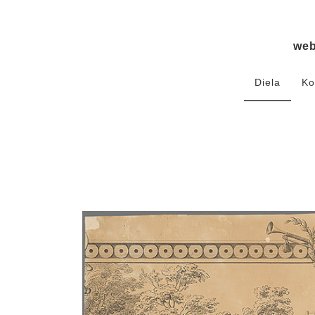
we
Diela
Ko