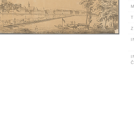
M
T
Z
I
I
Č