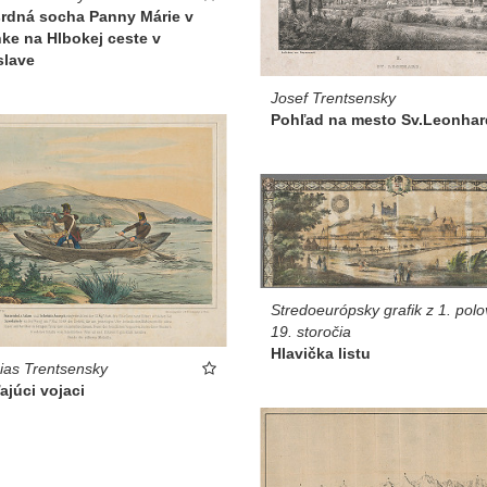
srdná socha Panny Márie v
ke na Hlbokej ceste v
slave
Josef Trentsensky
Pohľad na mesto Sv.Leonhar
Stredoeurópsky grafik z 1. polo
19. storočia
Hlavička listu
ias Trentsensky
ľajúci vojaci