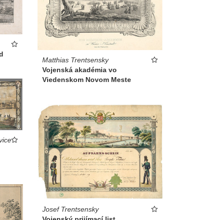
d
Matthias Trentsensky
Vojenská akadémia vo
Viedenskom Novom Meste
vice
Josef Trentsensky
Vojenský prijímací list