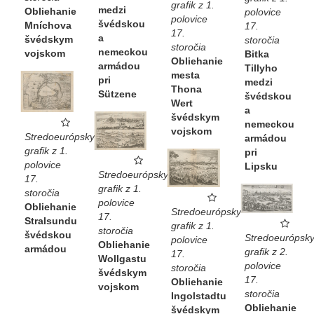
grafik z 1.
medzi
Obliehanie
polovice
polovice
švédskou
Mníchova
17.
17.
a
švédskym
storočia
storočia
nemeckou
vojskom
Bitka
Obliehanie
armádou
Tillyho
mesta
pri
medzi
Thona
Sützene
švédskou
Wert
a
švédskym
nemeckou
vojskom
Stredoeurópsky
armádou
grafik z 1.
pri
polovice
Lipsku
Stredoeurópsky
17.
grafik z 1.
storočia
polovice
Obliehanie
Stredoeurópsky
17.
Stralsundu
grafik z 1.
storočia
švédskou
Stredoeurópsk
polovice
Obliehanie
armádou
grafik z 2.
17.
Wollgastu
polovice
storočia
švédskym
17.
Obliehanie
vojskom
storočia
Ingolstadtu
Obliehanie
švédskym