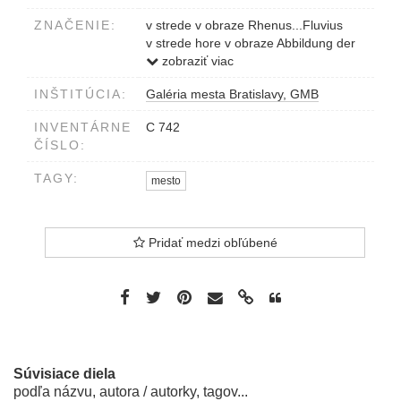
ZNAČENIE:
v strede v obraze Rhenus...Fluvius
v strede hore v obraze Abbildung der
Statt....1632
zobraziť viac
INŠTITÚCIA:
Galéria mesta Bratislavy, GMB
INVENTÁRNE
C 742
ČÍSLO:
TAGY:
mesto
Pridať medzi obľúbené
Súvisiace diela
podľa názvu, autora / autorky, tagov...