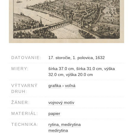
DATOVANIE:
17. storočie, 1. polovica, 1632
MIERY:
šírka 37.0 cm, šírka 31.0 cm, výška
32.0 cm, výška 20.0 cm
VÝTVARNÝ
grafika
›
voľná
DRUH:
ŽÁNER:
vojnový motív
MATERIÁL:
papier
TECHNIKA:
rytina, medirytina
medirytina