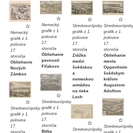
Nemecký
Stredoeurópsk
Stredoeurópsky
grafik z 1.
grafik z 1.
grafik z 1.
Nemecký
polovice
polovice
polovice
grafik z 1.
17.
17.
17.
polovice
storočia
storočia
storočia
17.
Obliehanie
Obliehanie
Zrážka
storočia
pevnosti
mesta
medzi
Obliehanie
Fiľakovo
Oppenheim
švédskou
Nových
švédskym
a
Zámkov
kráľom
nemeckou
Augustom
armádou
Adolfom
na rieke
Lech
Stredoeurópsky
grafik z 1.
Stredoeurópsky
polovice
grafik z 1.
17.
polovice
storočia
17.
Stredoeurópsk
Stredoeurópsky
Bitka
storočia
grafik z 1.