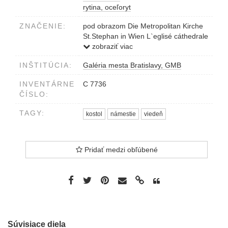
rytina, oceľoryt
ZNAČENIE:
pod obrazom Die Metropolitan Kirche
St.Stephan in Wien L`eglisé cáthedrale
de St.Étienne á Vien Wien bey Artaria
zobraziť viac
INŠTITÚCIA:
Galéria mesta Bratislavy, GMB
INVENTÁRNE
C 7736
ČÍSLO:
TAGY:
kostol
námestie
viedeň
Pridať medzi obľúbené
Súvisiace diela