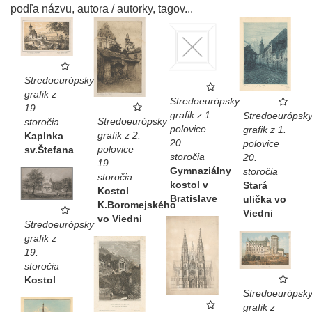
podľa názvu, autora / autorky, tagov...
Stredoeurópsky
grafik z
Stredoeurópsky
19.
grafik z 1.
Stredoeurópsk
Stredoeurópsky
storočia
polovice
grafik z 1.
grafik z 2.
Kaplnka
20.
polovice
polovice
sv.Štefana
storočia
20.
19.
Gymnaziálny
storočia
storočia
kostol v
Stará
Kostol
Bratislave
ulička vo
K.Boromejského
Viedni
vo Viedni
Stredoeurópsky
grafik z
19.
storočia
Kostol
Stredoeurópsk
grafik z