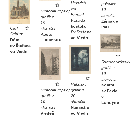
Heinrich
polovice
von
19.
Stredoeurópsky
Ferstel
storočia
grafik z
Fasáda
Zámok v
19.
kostola
Pau
Carl
storočia
Sv.Štefana
Schütz
Kostol
vo Viedni
Dóm
Clitumnus
sv.Štefana
vo Viedni
Stredoeurópsk
grafik z
19.
storočia
Rakúsky
Kostol
grafik z
Stredoeurópsky
sv.Pavla
20.
grafik z
v
storočia
19.
Londýne
Námestie
storočia
vo Viedni
Viedeň