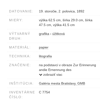
DATOVANIE:
19. storočie, 2. polovica, 1892
MIERY:
výška 62.5 cm, šírka 29.0 cm, šírka
47.5 cm, výška 41.5 cm
VÝTVARNÝ
grafika
›
úžitková
DRUH:
MATERIÁL:
papier
TECHNIKA:
litografia
ZNAČENIE:
na podstavci v obraze Zur Erinnerung
andie Ernennung des
Corporals...Pressburg am 6.Sept.1892
zobraziť viac
Scheffer m.p.Oberst
INŠTITÚCIA:
Galéria mesta Bratislavy, GMB
INVENTÁRNE
C 7754
ČÍSLO: