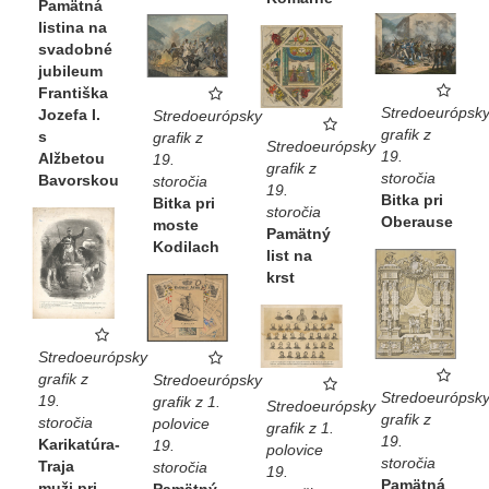
Pamätná
listina na
svadobné
jubileum
Františka
Stredoeurópsk
Jozefa I.
Stredoeurópsky
grafik z
s
grafik z
Stredoeurópsky
19.
Alžbetou
19.
grafik z
storočia
Bavorskou
storočia
19.
Bitka pri
Bitka pri
storočia
Oberause
moste
Pamätný
Kodilach
list na
krst
Stredoeurópsky
grafik z
Stredoeurópsky
Stredoeurópsk
19.
grafik z 1.
Stredoeurópsky
grafik z
storočia
polovice
grafik z 1.
19.
Karikatúra-
19.
polovice
storočia
Traja
storočia
19.
Pamätná
muži pri