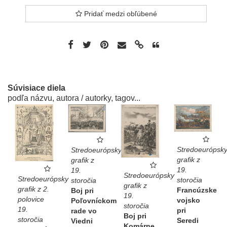
Pridať medzi obľúbené
Súvisiace diela
podľa názvu, autora / autorky, tagov...
Stredoeurópsk
Stredoeurópsky
grafik z
grafik z
19.
19.
Stredoeurópsky
Stredoeurópsky
storočia
storočia
grafik z
grafik z 2.
Francúzske
Boj pri
19.
polovice
vojsko
Poľovníckom
storočia
19.
pri
rade vo
Boj pri
storočia
Seredi
Viedni
Komárne