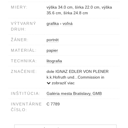
MIERY:
výška 34.0 cm, šírka 22.0 cm, výška
35.6 cm, šírka 24.8 cm
VÝTVARNÝ
grafika
›
voľná
DRUH:
ŽÁNER:
portrét
MATERIÁL:
papier
TECHNIKA:
litografia
ZNAČENIE:
dole IGNAZ EDLER VON PLENER
k.k.Hofruth und...Commission in
Presburg
zobraziť viac
vľavo dole Lith. v. Jos. Bauer
INŠTITÚCIA:
Galéria mesta Bratislavy, GMB
INVENTÁRNE
C 7789
ČÍSLO: