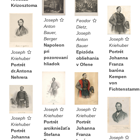
Krizosztoma
Joseph
Feodor
Anton
Dietz,
Bauer,
Joseph
Berger
Joseph
Anton
Napoleon
Kriehuber
Bauer
pri
Portrét
Epizóda
Joseph
pozorovaní
Johanna
obliehania
Kriehuber
hliadok
Franza
v Ofene
Portrét
baróna
dr.Antona
Kempen
Nehrera
von
Fichtenstamm
Joseph
Joseph
Kriehuber
Kriehuber
Joseph
Portrét
Portrét
Kriehuber
Johanna
arcikniežaťa
Portrét
Franza
Štefana
Johanna
Joseph