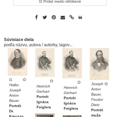
Pridať medzi obľúbené
Súvisiace diela
podľa názvu, autora / autorky, tagov...
G.
Joseph
Haller,
Heinrich
Heinrich
Anton
Joseph
Gerhart
Gerhart
Bauer,
Anton
Portrét
Portrét
Feodor
Bauer
Ignáca
Ignáca
Dietz
Portrét
Feiglera
Feiglera
Portrét
Dr.
muža
Kreusza