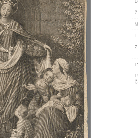
D
Ž
M
T
Z
I
I
Č