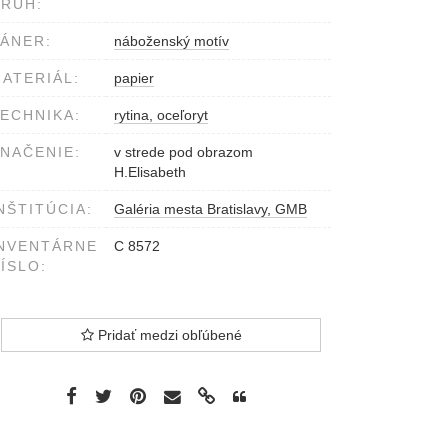
RUH:
ÁNER:
náboženský motív
ATERIÁL:
papier
ECHNIKA:
rytina, oceľoryt
NAČENIE:
v strede pod obrazom
H.Elisabeth
NŠTITÚCIA:
Galéria mesta Bratislavy, GMB
NVENTÁRNE
C 8572
ÍSLO:
Pridať medzi obľúbené