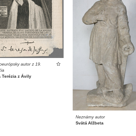
oeurópsky autor z 19.
čia
 Terézia z Ávily
Neznámy autor
Svätá Alžbeta