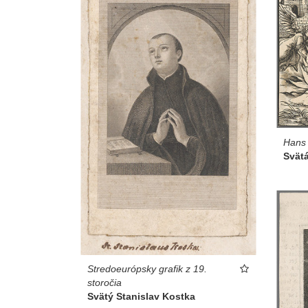
Hans 
Svätá
Stredoeurópsky grafik z 19.
storočia
Svätý Stanislav Kostka