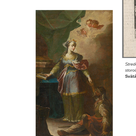
Stred
storo
Svätá