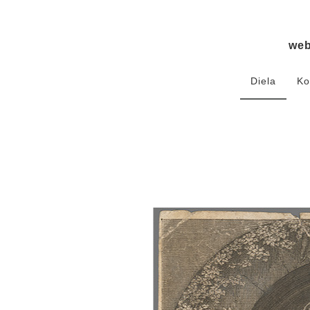
we
Diela
Ko