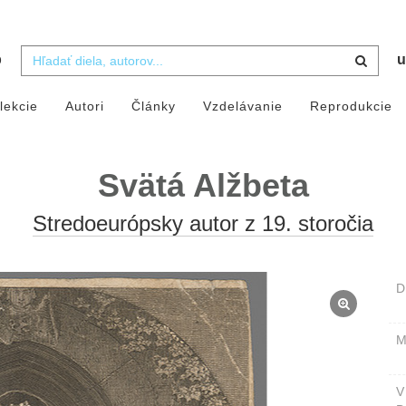
b
u
lekcie
Autori
Články
Vzdelávanie
Reprodukcie
Svätá Alžbeta
Stredoeurópsky autor z 19. storočia
D
M