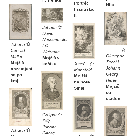
F. Trenka
Portrét
Níle
Františka
II.
Johann
David
Nessenthaler,
Johann
I.C.
Conrad
Weirman
Giuseppe
Müller
Mojžiš v
Zocchi,
Mojžiš
Josef
košíku
Johann
obzerajúci
Mansfeld
Georg
sa po
Mojžiš
Hertel
kraji
na hore
Mojžiš
Sinai
so
stádom
Gašpar
Stilp,
Johann
Johann
Georg