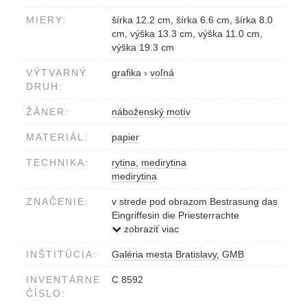
MIERY:
šírka 12.2 cm, šírka 6.6 cm, šírka 8.0
cm, výška 13.3 cm, výška 11.0 cm,
výška 19.3 cm
VÝTVARNÝ
grafika
›
voľná
DRUH:
ŽÁNER:
náboženský motív
MATERIÁL:
papier
TECHNIKA:
rytina, medirytina
medirytina
ZNAČENIE:
v strede pod obrazom Bestrasung das
Eingriffesin die Priesterrachte
vpravo pod obrazom J.Mansfeld sc.
zobraziť viac
INŠTITÚCIA:
Galéria mesta Bratislavy, GMB
INVENTÁRNE
C 8592
ČÍSLO: