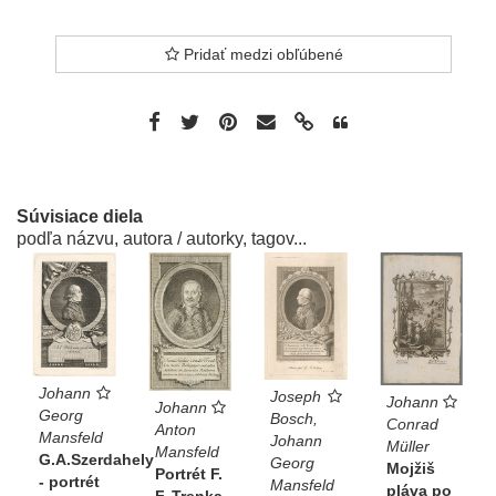
Pridať medzi obľúbené
Súvisiace diela
podľa názvu, autora / autorky, tagov...
Johann
Joseph
Johann
Johann
Georg
Bosch,
Conrad
Anton
Mansfeld
Johann
Müller
Mansfeld
G.A.Szerdahely
Georg
Mojžiš
Portrét F.
- portrét
Mansfeld
pláva po