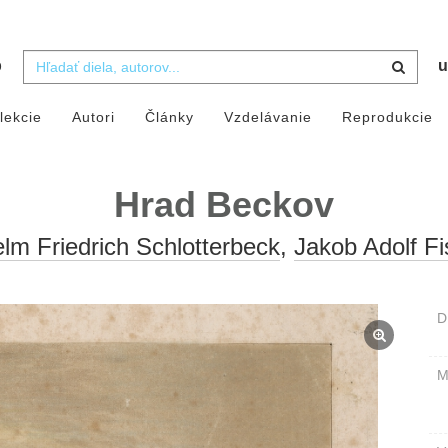
b
u
lekcie
Autori
Články
Vzdelávanie
Reprodukcie
Hrad Beckov
lm Friedrich Schlotterbeck
,
Jakob Adolf Fi
D
M