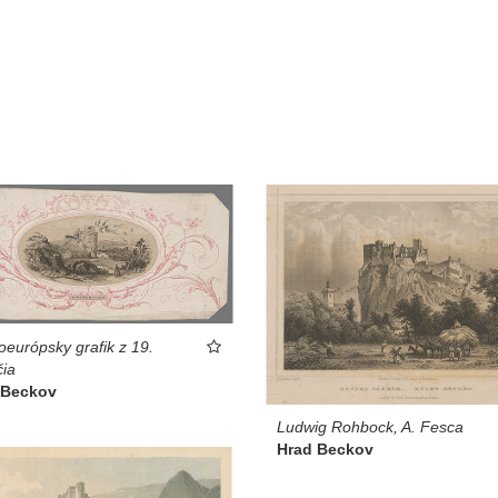
oeurópsky grafik z 19.
čia
 Beckov
Ludwig Rohbock, A. Fesca
Hrad Beckov