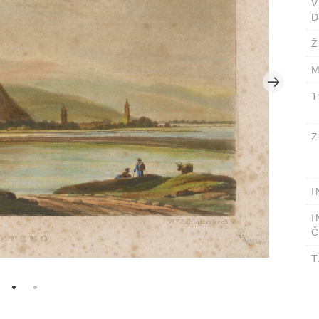
D
Ž
M
T
Z
I
I
Č
T