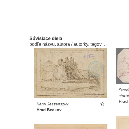
Súvisiace diela
podľa názvu, autora / autorky, tagov...
Stred
storo
Hrad
Karol Jeszenszky
Hrad Beckov