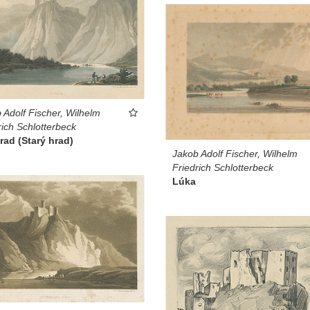
 Adolf Fischer, Wilhelm
rich Schlotterbeck
rad (Starý hrad)
Jakob Adolf Fischer, Wilhelm
Friedrich Schlotterbeck
Lúka