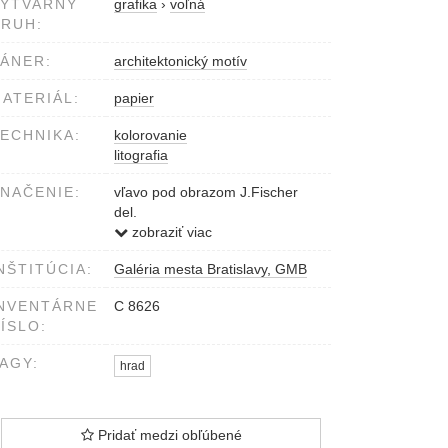
VÝTVARNÝ
grafika
›
voľná
RUH:
ÁNER:
architektonický motív
ATERIÁL:
papier
ECHNIKA:
kolorovanie
litografia
NAČENIE:
vľavo pod obrazom J.Fischer
del.
vpravo pod obrazom
zobraziť viac
W.F.Schlotterbeck sc.
NŠTITÚCIA:
Galéria mesta Bratislavy, GMB
v strede pod obrazom Betzkó
NVENTÁRNE
C 8626
ÍSLO:
AGY:
hrad
Pridať medzi obľúbené