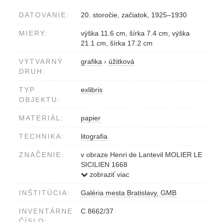
DATOVANIE:
20. storočie, začiatok, 1925–1930
MIERY:
výška 11.6 cm, šírka 7.4 cm, výška
21.1 cm, šírka 17.2 cm
VÝTVARNÝ
grafika
›
úžitková
DRUH:
TYP
exlibris
OBJEKTU:
MATERIÁL:
papier
TECHNIKA:
litografia
ZNAČENIE:
v obraze Henri de Lantevil MOLIER LE
SICILIEN 1668
dole pod obrazom N.S.A.V.
zobraziť viac
hore na nalepenom podklade AUS
INŠTITÚCIA:
Galéria mesta Bratislavy, GMB
DER SAMMLUNG, H. K. FRECH,
PRESSBURG
INVENTÁRNE
C 8662/37
ČÍSLO: