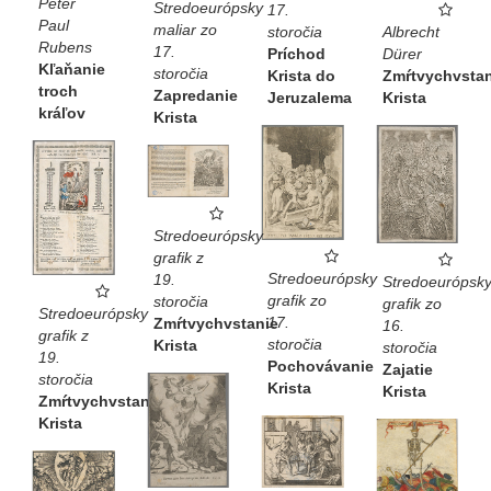
Peter
Stredoeurópsky
17.
Paul
maliar zo
Albrecht
storočia
Rubens
17.
Dürer
Príchod
Kľaňanie
storočia
Zmŕtvychvstan
Krista do
troch
Zapredanie
Krista
Jeruzalema
kráľov
Krista
Stredoeurópsky
grafik z
Stredoeurópsky
19.
Stredoeurópsk
grafik zo
storočia
grafik zo
Stredoeurópsky
17.
Zmŕtvychvstanie
16.
grafik z
storočia
Krista
storočia
19.
Pochovávanie
Zajatie
storočia
Krista
Krista
Zmŕtvychvstanie
Krista