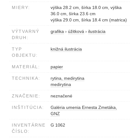
MIERY:
výška 28.2 cm, šírka 18.0 cm, výška
36.0 cm, šírka 23.6 cm
výška 29.0 cm, šírka 18.4 cm (matrica)
VÝTVARNÝ
grafika
›
úžitková
›
ilustrácia
DRUH:
TYP
knižná ilustrácia
OBJEKTU:
MATERIÁL:
papier
TECHNIKA:
rytina, medirytina
medirytina
ZNAČENIE:
neznačené
INŠTITÚCIA:
Galéria umenia Ernesta Zmetáka,
GNZ
INVENTÁRNE
G 1062
ČÍSLO: