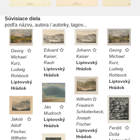
Súvisiace diela
podľa názvu, autora / autorky, tagov...
Eduard
Georg
Johann
Georg
Kaiser,
Michael
Kaiser
Michael
Rauh
Kurz,
Liptovský
Kurz,
Liptovský
Ludwig
Hrádok
Ludwig
Hrádok
Rohbock
Rohbock
Liptovský
Liptovský
Hrádok
Hrádok
Wilhelm
Friedrich
Ján
Schlotterbeck,
Mudroch
Joseph
Jakob
Liptovský
Fischer
Adolf
Hrádok
Ferdiš
Liptovský
Fischer,
Duša
Hrádok
Wilhelm