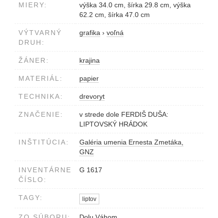
MIERY:
výška 34.0 cm, šírka 29.8 cm, výška
62.2 cm, šírka 47.0 cm
VÝTVARNÝ
grafika
›
voľná
DRUH:
ŽÁNER:
krajina
MATERIÁL:
papier
TECHNIKA:
drevoryt
ZNAČENIE:
v strede dole FERDIŠ DUŠA:
LIPTOVSKÝ HRÁDOK
INŠTITÚCIA:
Galéria umenia Ernesta Zmetáka,
GNZ
INVENTÁRNE
G 1617
ČÍSLO:
TAGY:
liptov
ZO SÚBORU:
Dolu Váhom