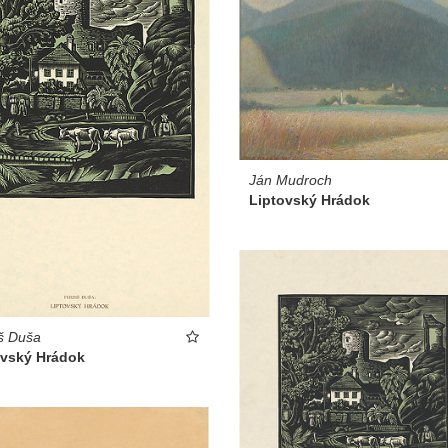
Ján Mudroch
Liptovský Hrádok
š Duša
ovský Hrádok