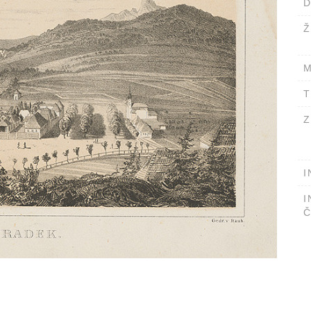
D
Ž
M
T
Z
I
I
Č