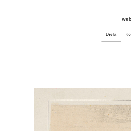
we
Diela
Ko