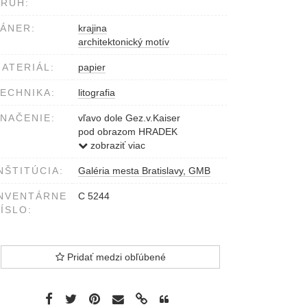
RUH:
ÁNER:
krajina
architektonický motív
ATERIÁL:
papier
ECHNIKA:
litografia
NAČENIE:
vľavo dole Gez.v.Kaiser
pod obrazom HRADEK
vpravo dole Gedr.v.Rauh
zobraziť viac
NŠTITÚCIA:
Galéria mesta Bratislavy, GMB
NVENTÁRNE
C 5244
ÍSLO:
Pridať medzi obľúbené