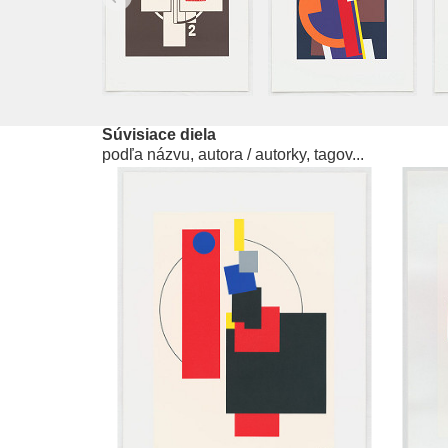
Súvisiace diela
podľa názvu, autora / autorky, tagov...