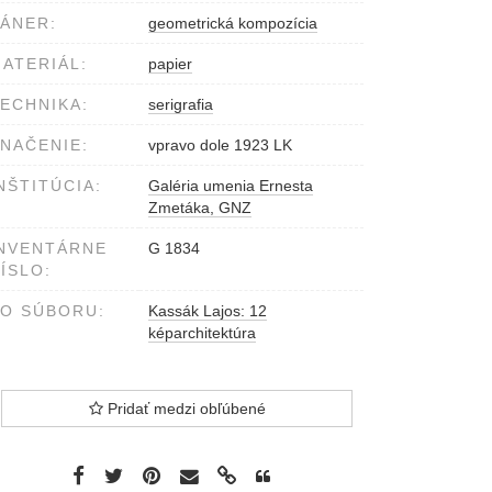
ÁNER:
geometrická kompozícia
ATERIÁL:
papier
ECHNIKA:
serigrafia
NAČENIE:
vpravo dole 1923 LK
NŠTITÚCIA:
Galéria umenia Ernesta
Zmetáka, GNZ
NVENTÁRNE
G 1834
ÍSLO:
O SÚBORU:
Kassák Lajos: 12
képarchitektúra
Pridať medzi obľúbené