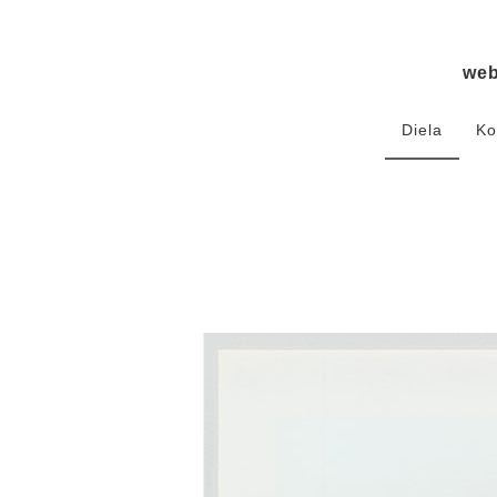
we
Diela
Ko