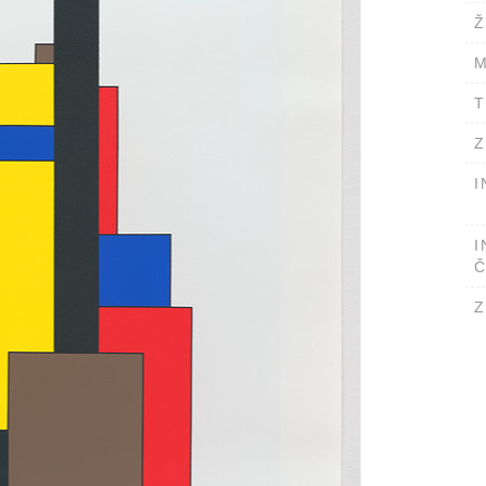
Ž
M
T
Z
I
I
Č
Z