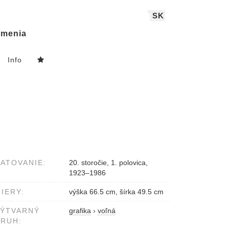
SK
menia
Info
ATOVANIE:
20. storočie, 1. polovica,
1923–1986
IERY:
výška 66.5 cm, šírka 49.5 cm
VÝTVARNÝ
grafika
›
voľná
RUH: