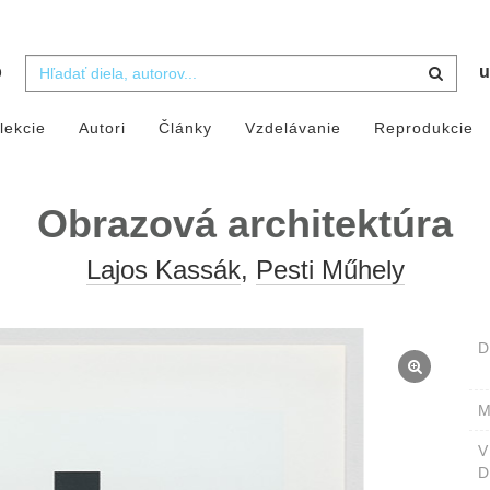
b
u
lekcie
Autori
Články
Vzdelávanie
Reprodukcie
Obrazová architektúra
Lajos Kassák
,
Pesti Műhely
D
M
D