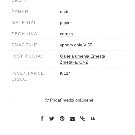
DRUH:
ŽÁNER:
nude
MATERIÁL:
papier
TECHNIKA:
ceruza
ZNAČENIE:
vpravo dole V 55
INŠTITÚCIA:
Galéria umenia Ernesta
Zmetáka, GNZ
INVENTÁRNE
K 114
ČÍSLO:
Pridať medzi obľúbené