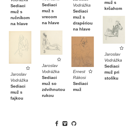
muž s
Sediaci
Vodrážka
Sediaci
krčahom
muž s
Sediaci
muž s
vrecom
muž s
ručníkom
na hlave
drapériou
na hlave
na hlave
Jaroslav
Vodrážka
Jaroslav
Sediaci
Vodrážka
Ernest
muž pri
Jaroslav
Sediaci
Rákosi
stolíku
Vodrážka
muž so
Sediaci
Sediaci
zdvihnutou
muž
muž s
rukou
fajkou