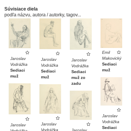
Súvisiace diela
podľa názvu, autora / autorky, tagov...
Emil
Makovický
Jaroslav
Jaroslav
Jaroslav
Sediaci
Vodrážka
Vodrážka
Vodrážka
muž
Sediaci
Sediaci
Sediaci
muž
muž
muž zo
zadu
Jaroslav
Vodrážka
Jaroslav
Jaroslav
Sediaci
Vodrážka
Jaroslav
Vodrážka