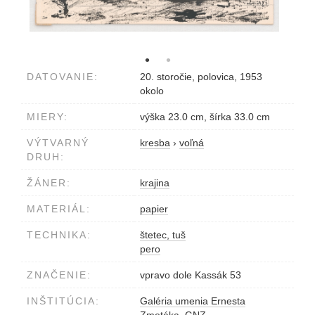
DATOVANIE:
20. storočie, polovica, 1953
okolo
MIERY:
výška 23.0 cm, šírka 33.0 cm
VÝTVARNÝ
kresba
›
voľná
DRUH:
ŽÁNER:
krajina
MATERIÁL:
papier
TECHNIKA:
štetec, tuš
pero
ZNAČENIE:
vpravo dole Kassák 53
INŠTITÚCIA:
Galéria umenia Ernesta
Zmetáka, GNZ