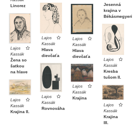
Jesenná
Linorez
krajina v
Békásmegyeri
Lajos
Lajos
Kassák
Kassák
Lajos
Hlava
Hlava
Kassák
dievčaťa
dievčaťa
Lajos
Žena so
Kassák
šatkou
Kresba
na hlave
tušom II.
Lajos
Kassák
Lajos
Krajina
Lajos
Kassák
Lajos
Kassák
Rovnováha
Kassák
Krajina II.
Krajina
III.