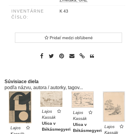
INVENTÁRNE
K 43
ČÍSLO:
Pridať medzi obľúbené
Súvisiace diela
podľa názvu, autora / autorky, tagov...
Lajos
Lajos
Kassák
Kassák
Ulica v
Ulica v
Lajos
Lajos
Békásmegyeri
Békásmegyeri
Kassák
Kassák