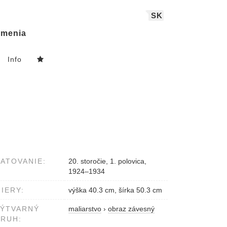
SK
menia
Info
ATOVANIE:
20. storočie, 1. polovica,
1924–1934
IERY:
výška 40.3 cm, šírka 50.3 cm
VÝTVARNÝ
maliarstvo
›
obraz závesný
RUH: