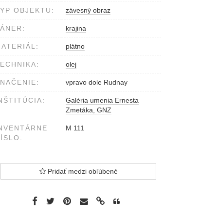
YP OBJEKTU:
závesný obraz
ÁNER:
krajina
ATERIÁL:
plátno
ECHNIKA:
olej
NAČENIE:
vpravo dole Rudnay
NŠTITÚCIA:
Galéria umenia Ernesta
Zmetáka, GNZ
NVENTÁRNE
M 111
ÍSLO:
Pridať medzi obľúbené