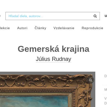
b
u
lekcie
Autori
Články
Vzdelávanie
Reprodukcie
Gemerská krajina
Július Rudnay
D
M
D