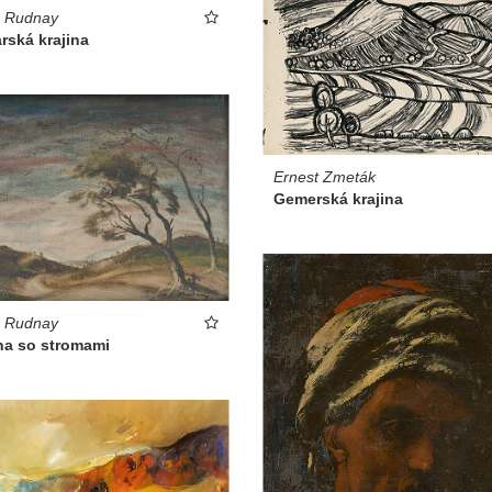
s Rudnay
rská krajina
Ernest Zmeták
Gemerská krajina
s Rudnay
na so stromami