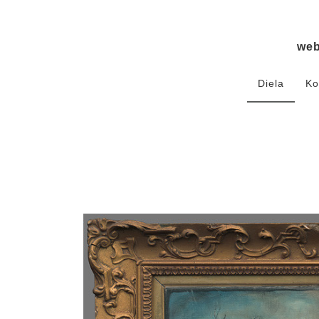
we
Diela
Ko