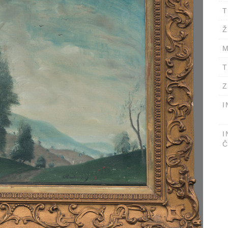
T
Ž
M
T
Z
I
I
Č