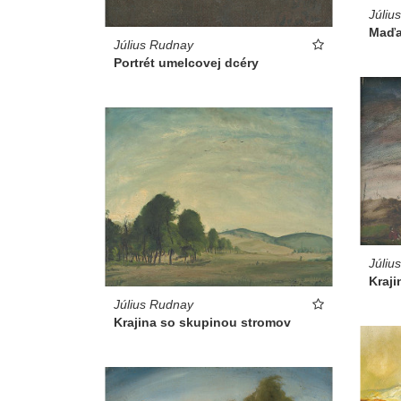
Júliu
Maďa
Július Rudnay
Portrét umelcovej dcéry
Júliu
Kraji
Július Rudnay
Krajina so skupinou stromov