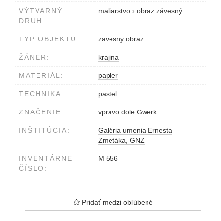
VÝTVARNÝ
maliarstvo
›
obraz závesný
DRUH:
TYP OBJEKTU:
závesný obraz
ŽÁNER:
krajina
MATERIÁL:
papier
TECHNIKA:
pastel
ZNAČENIE:
vpravo dole Gwerk
INŠTITÚCIA:
Galéria umenia Ernesta
Zmetáka, GNZ
INVENTÁRNE
M 556
ČÍSLO:
Pridať medzi obľúbené