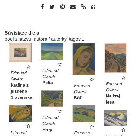
Súvisiace diela
podľa názvu, autora / autorky, tagov...
Edmund
Edmund
Gwerk
Gwerk
Polia
Edmund
Krajina z
Edmund
Gwerk
južného
Gwerk
Na kraji
Slovenska
Bôľ
lesa
Edmund
Gwerk
Hory
Edmund
Edmund