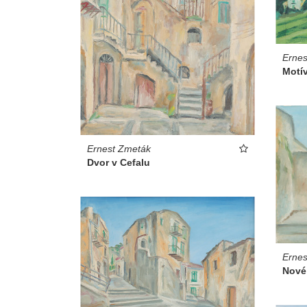
Ernes
Motív
Ernest Zmeták
Dvor v Cefalu
Ernes
Nové