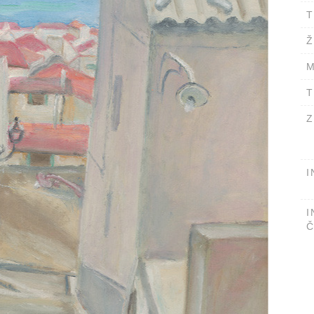
T
Ž
M
T
Z
I
I
Č