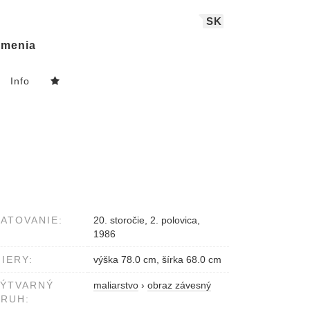
SK
menia
Info
ATOVANIE:
20. storočie, 2. polovica,
1986
IERY:
výška 78.0 cm, šírka 68.0 cm
VÝTVARNÝ
maliarstvo
›
obraz závesný
RUH: