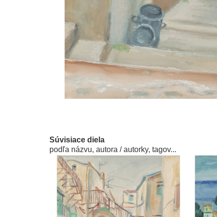
Súvisiace diela
podľa názvu, autora / autorky, tagov...