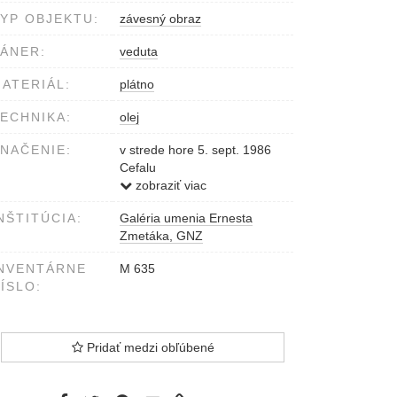
YP OBJEKTU:
závesný obraz
ÁNER:
veduta
ATERIÁL:
plátno
ECHNIKA:
olej
NAČENIE:
v strede hore 5. sept. 1986
Cefalu
vpravo hore Zmeták
zobraziť viac
NŠTITÚCIA:
Galéria umenia Ernesta
Zmetáka, GNZ
NVENTÁRNE
M 635
ÍSLO:
Pridať medzi obľúbené