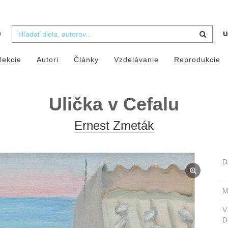
b
u
lekcie
Autori
Články
Vzdelávanie
Reprodukcie
Ulička v Cefalu
Ernest Zmeták
D
M
D