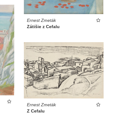
Ernest Zmeták
Zátišie z Cefalu
Ernest Zmeták
Z Cefalu