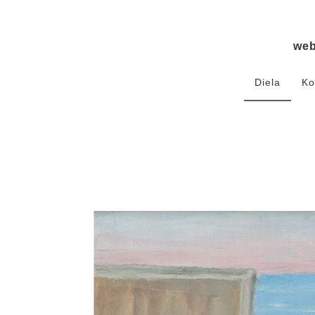
we
Diela
Ko