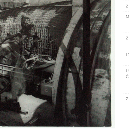
Ž
M
T
Z
I
I
Č
T
Z