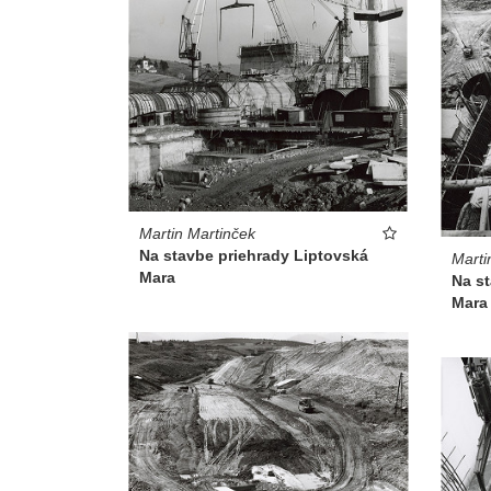
Martin Martinček
Na stavbe priehrady Liptovská
Marti
Mara
Na s
Mara