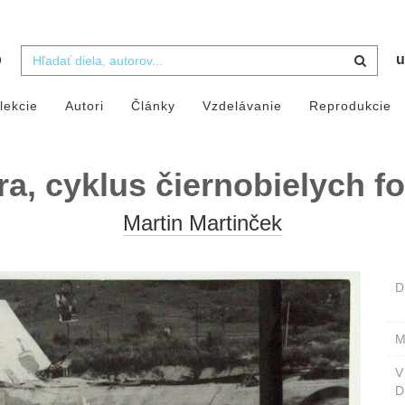
b
u
lekcie
Autori
Články
Vzdelávanie
Reprodukcie
a, cyklus čiernobielych fot
Martin Martinček
D
M
D