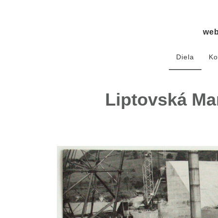
we
Diela
Ko
Liptovská Mar