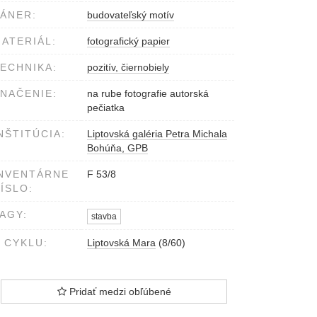
ÁNER:
budovateľský motív
ATERIÁL:
fotografický papier
ECHNIKA:
pozitív, čiernobiely
NAČENIE:
na rube fotografie autorská
pečiatka
NŠTITÚCIA:
Liptovská galéria Petra Michala
Bohúňa, GPB
NVENTÁRNE
F 53/8
ÍSLO:
AGY:
stavba
 CYKLU:
Liptovská Mara
(8/60)
Pridať medzi obľúbené