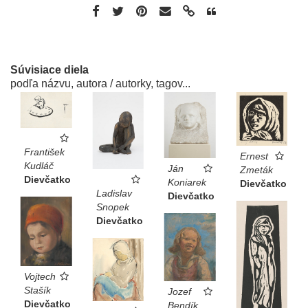
Súvisiace diela
podľa názvu, autora / autorky, tagov...
František
Ernest
Kudláč
Ján
Zmeták
Dievčatko
Koniarek
Dievčatko
Ladislav
Dievčatko
Snopek
Dievčatko
Vojtech
Stašík
Jozef
Dievčatko
Bendík