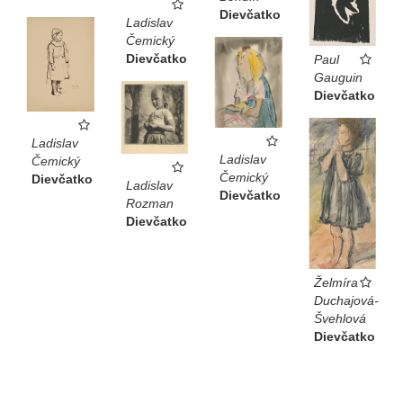
Dievčatko
Ladislav
Čemický
Dievčatko
Paul
Gauguin
Dievčatko
Ladislav
Ladislav
Čemický
Čemický
Dievčatko
Ladislav
Dievčatko
Rozman
Dievčatko
Želmíra
Duchajová-
Švehlová
Dievčatko