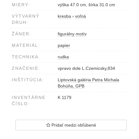
MIERY:
výška 47.0 cm, šírka 31.0 cm
VÝTVARNÝ
kresba
›
voľná
DRUH:
ŽÁNER:
figurálny motív
MATERIÁL:
papier
TECHNIKA:
rudka
ZNAČENIE:
vpravo dole L.Czemicsky,834
INŠTITÚCIA:
Liptovská galéria Petra Michala
Bohúňa, GPB
INVENTÁRNE
K 1179
ČÍSLO:
Pridať medzi obľúbené