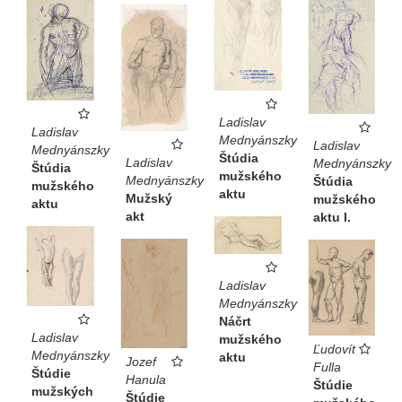
Ladislav
Ladislav
Mednyánszky
Ladislav
Mednyánszky
Štúdia
Ladislav
Mednyánszky
Štúdia
mužského
Mednyánszky
Štúdia
mužského
aktu
Mužský
mužského
aktu
akt
aktu I.
Ladislav
Mednyánszky
Náčrt
Ladislav
mužského
Ľudovít
Mednyánszky
aktu
Jozef
Fulla
Štúdie
Hanula
Štúdie
mužských
Štúdie