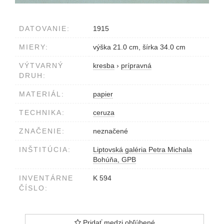
DATOVANIE:
1915
MIERY:
výška 21.0 cm, šírka 34.0 cm
VÝTVARNÝ
kresba
›
prípravná
DRUH:
MATERIÁL:
papier
TECHNIKA:
ceruza
ZNAČENIE:
neznačené
INŠTITÚCIA:
Liptovská galéria Petra Michala
Bohúňa, GPB
INVENTÁRNE
K 594
ČÍSLO:
Pridať medzi obľúbené