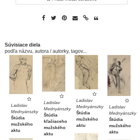
Súvisiace diela
podľa názvu, autora / autorky, tagov...
Ladislav
Ladislav
Ladislav
Mednyánszky
Ladislav
Mednyánszky
Mednyánszky
Štúdia
Mednyánszky
Štúdia
Štúdia
mužského
Štúdia
kľačiaceho
mužského
aktu
mužského
mužského
aktu
aktu
aktu