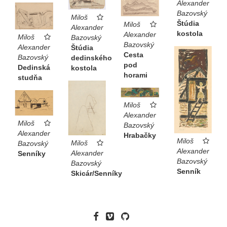
Alexander
Bazovský
Miloš
Štúdia
Miloš
Alexander
kostola
Alexander
Miloš
Bazovský
Bazovský
Alexander
Štúdia
Cesta
Bazovský
dedinského
pod
Dedinská
kostola
horami
studňa
Miloš
Alexander
Miloš
Bazovský
Alexander
Hrabačky
Miloš
Miloš
Bazovský
Alexander
Alexander
Senníky
Bazovský
Bazovský
Senník
Skicár/Senníky