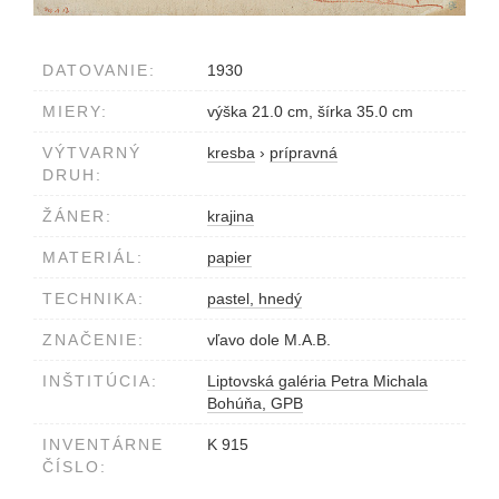
DATOVANIE:
1930
MIERY:
výška 21.0 cm, šírka 35.0 cm
VÝTVARNÝ
kresba
›
prípravná
DRUH:
ŽÁNER:
krajina
MATERIÁL:
papier
TECHNIKA:
pastel, hnedý
ZNAČENIE:
vľavo dole M.A.B.
INŠTITÚCIA:
Liptovská galéria Petra Michala
Bohúňa, GPB
INVENTÁRNE
K 915
ČÍSLO: