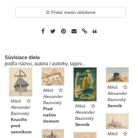
Pridať medzi obľúbené
Súvisiace diela
podľa názvu, autora / autorky, tagov...
Miloš
Miloš
Alexander
Alexander
Bazovský
Miloš
Bazovský
Senník
Miloš
Alexander
Pred
Alexander
Bazovský
naším
Bazovský
Krucifix
domom
Senník
pred
senníkom
Miloš