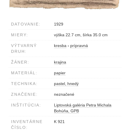
DATOVANIE:
1929
MIERY:
výška 22.7 cm, šírka 35.0 cm
VÝTVARNÝ
kresba
›
prípravná
DRUH:
ŽÁNER:
krajina
MATERIÁL:
papier
TECHNIKA:
pastel, hnedý
ZNAČENIE:
neznačené
INŠTITÚCIA:
Liptovská galéria Petra Michala
Bohúňa, GPB
INVENTÁRNE
K 921
ČÍSLO: