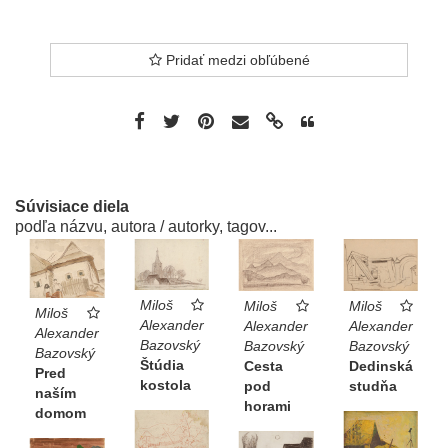
Pridať medzi obľúbené
Súvisiace diela
podľa názvu, autora / autorky, tagov...
Miloš
Miloš
Miloš
Miloš
Alexander
Alexander
Alexander
Alexander
Bazovský
Bazovský
Bazovský
Bazovský
Štúdia
Cesta
Dedinská
Pred
kostola
pod
studňa
naším
horami
domom