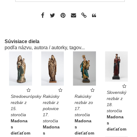
Súvisiace diela
podľa názvu, autora / autorky, tagov...
Slovenský
Stredoeurópsky
Rakúsky
Rakúsky
rezbár z
rezbár z
rezbár z
rezbár zo
18.
15.
polovice
17.
storočia
storočia
17.
storočia
Madona
Madona
storočia
Madona
s
s
Madona
s
dieťaťom
dieťaťom
s
dieťaťom