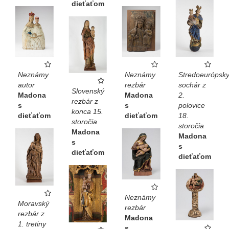
dieťaťom
Neznámy
Neznámy
Stredoeurópsk
autor
rezbár
sochár z
Slovenský
Madona
Madona
2.
rezbár z
s
s
polovice
konca 15.
dieťaťom
dieťaťom
18.
storočia
storočia
Madona
Madona
s
s
dieťaťom
dieťaťom
Neznámy
Moravský
rezbár
rezbár z
Madona
1. tretiny
s