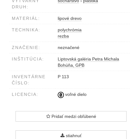
VÝTVARNÝ
sochárstvo
›
plastika
DRUH:
MATERIÁL:
lipové drevo
TECHNIKA:
polychrómia
rezba
ZNAČENIE:
neznačené
INŠTITÚCIA:
Liptovská galéria Petra Michala
Bohúňa, GPB
INVENTÁRNE
P 113
ČÍSLO:
LICENCIA:
voľné dielo
Pridať medzi obľúbené
stiahnuť