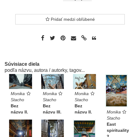
Pridať medzi obľúbené
Súvisiace diela
podľa názvu, autora / autorky, tagov...
Monika
Monika
Monika
Stacho
Stacho
Stacho
Bez
Bez
Bez
Monika
názvu II.
názvu II.
názvu III.
Stacho
East
spirituality
2