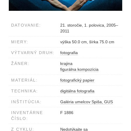
DATOVANIE:
21. storočie, 1. polovica, 2005–
2011
MIERY:
výška 50.0 cm, šírka 75.0 cm
VÝTVARNÝ DRUH:
fotografia
ŽÁNER:
krajina
figurálna kompozícia
MATERIÁL:
fotografický papier
TECHNIKA:
digitálna fotografia
INŠTITÚCIA:
Galéria umelcov Spiša, GUS
INVENTÁRNE
F 1886
ČÍSLO:
Z CYKLU:
Nedotýkajte sa