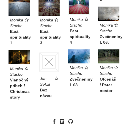
Monika
Monika
Monika
Stacho
Monika
Stacho
Stacho
East
Stacho
East
East
spirituality
Zvečneniny
spirituality
spirituality
4
I. 06.
1
3
Monika
Monika
Monika
Stacho
Stacho
Stacho
Jan
Zvečneniny
Otčenáš
Vianočný
Sekal
I. 08.
/ Pater
príbeh /
Bez
noster
Christmas
názvu
story