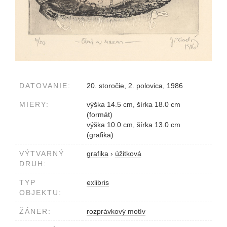
DATOVANIE:
20. storočie, 2. polovica, 1986
MIERY:
výška 14.5 cm, šírka 18.0 cm
(formát)
výška 10.0 cm, šírka 13.0 cm
(grafika)
VÝTVARNÝ
grafika
›
úžitková
DRUH:
TYP
exlibris
OBJEKTU:
ŽÁNER:
rozprávkový motív