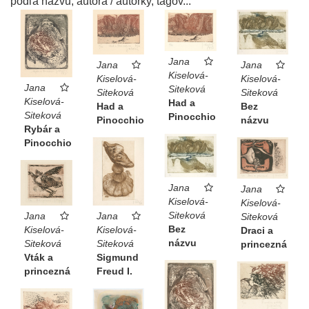
podľa názvu, autora / autorky, tagov...
Jana
Jana
Jana
Kiselová-
Kiselová-
Kiselová-
Jana
Siteková
Siteková
Siteková
Kiselová-
Had a
Had a
Bez
Siteková
Pinocchio
Pinocchio
názvu
Rybár a
Pinocchio
Jana
Jana
Kiselová-
Kiselová-
Siteková
Jana
Jana
Siteková
Bez
Kiselová-
Kiselová-
Draci a
názvu
Siteková
Siteková
princezná
Vták a
Sigmund
princezná
Freud I.