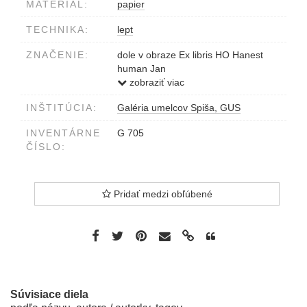
MATERIÁL:
papier
TECHNIKA:
lept
ZNAČENIE:
dole v obraze Ex libris HO Hanest
human Jan
dole pod obrazom 4/20, Obri a Nazar
zobraziť viac
J. Kiselová 1986
INŠTITÚCIA:
Galéria umelcov Spiša, GUS
INVENTÁRNE
G 705
ČÍSLO:
Pridať medzi obľúbené
Súvisiace diela