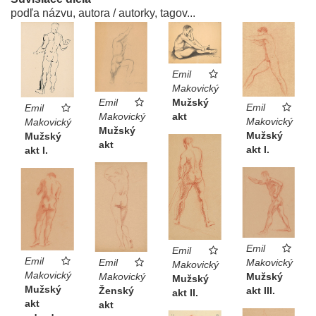
podľa názvu, autora / autorky, tagov...
Emil
Makovický
Mužský
Emil
Emil
Emil
akt
Makovický
Makovický
Makovický
Mužský
Mužský
Mužský
akt
akt I.
akt I.
Emil
Emil
Emil
Emil
Makovický
Makovický
Makovický
Makovický
Mužský
Mužský
Mužský
Ženský
akt III.
akt II.
akt
akt