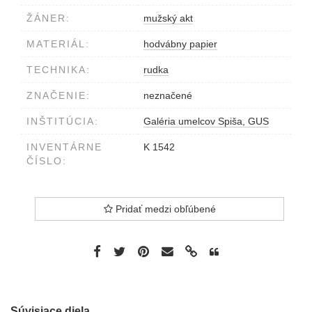
ŽÁNER:
mužský akt
MATERIÁL:
hodvábny papier
TECHNIKA:
rudka
ZNAČENIE:
neznačené
INŠTITÚCIA:
Galéria umelcov Spiša, GUS
INVENTÁRNE
K 1542
ČÍSLO:
Pridať medzi obľúbené
Súvisiace diela