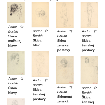
Andor
Andor
Andor
Andor
Borúth
Borúth
Borúth
Borúth
Skica
Skica
Skica
Skica
mužskej
hláv
ženskej
ženskej
hlavy
postavy
postavy
Andor
Andor
Borúth
Borúth
Andor
Andor
Škica
Skica
Borúth
Borúth
hlavy
ženskej
Sklenená
Škica
postavy
ženská
ženskej