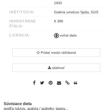
1943
INŠTITÚCIA:
Galéria umelcov Spiša, GUS
INVENTÁRNE
K 388
ČÍSLO:
LICENCIA:
voľné dielo
Pridať medzi obľúbené
stiahnuť
Súvisiace diela
podľa názvu, autora / autorky, tagov...