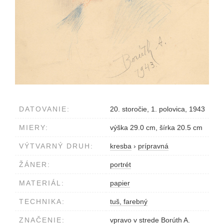
DATOVANIE:
20. storočie, 1. polovica, 1943
MIERY:
výška 29.0 cm, šírka 20.5 cm
VÝTVARNÝ DRUH:
kresba
›
prípravná
ŽÁNER:
portrét
MATERIÁL:
papier
TECHNIKA:
tuš, farebný
ZNAČENIE:
vpravo v strede Borúth A.