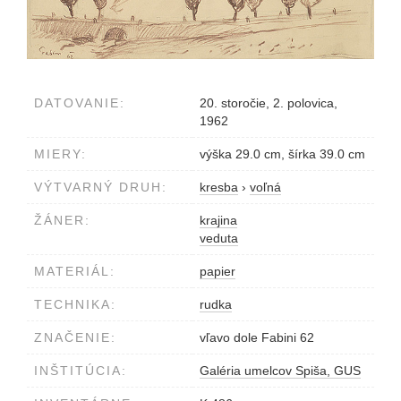
DATOVANIE:
20. storočie, 2. polovica,
1962
MIERY:
výška 29.0 cm, šírka 39.0 cm
VÝTVARNÝ DRUH:
kresba
›
voľná
ŽÁNER:
krajina
veduta
MATERIÁL:
papier
TECHNIKA:
rudka
ZNAČENIE:
vľavo dole Fabini 62
INŠTITÚCIA:
Galéria umelcov Spiša, GUS