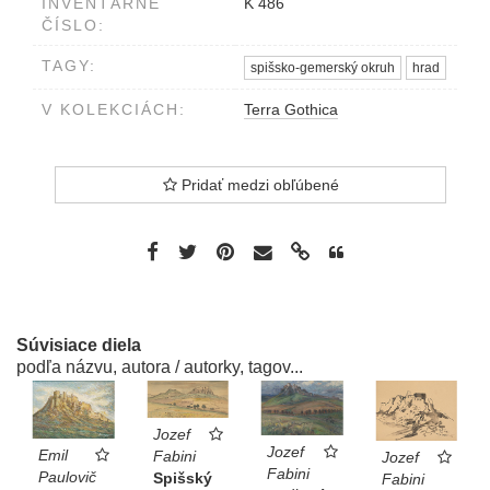
INVENTÁRNE
K 486
ČÍSLO:
TAGY:
spišsko-gemerský okruh
hrad
V KOLEKCIÁCH:
Terra Gothica
Pridať medzi obľúbené
Súvisiace diela
podľa názvu, autora / autorky, tagov...
Jozef
Jozef
Emil
Fabini
Jozef
Fabini
Paulovič
Spišský
Fabini