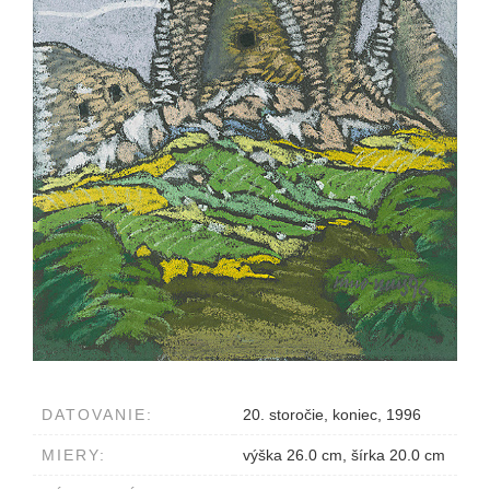
DATOVANIE:
20. storočie, koniec, 1996
MIERY:
výška 26.0 cm, šírka 20.0 cm