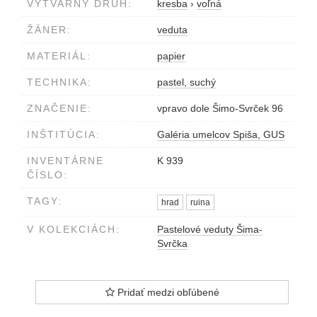
VÝTVARNÝ DRUH:
kresba
›
voľná
ŽÁNER:
veduta
MATERIÁL:
papier
TECHNIKA:
pastel, suchý
ZNAČENIE:
vpravo dole Šimo-Svrček 96
INŠTITÚCIA:
Galéria umelcov Spiša, GUS
INVENTÁRNE
K 939
ČÍSLO:
TAGY:
hrad
ruina
V KOLEKCIÁCH:
Pastelové veduty Šima-
Svrčka
Pridať medzi obľúbené