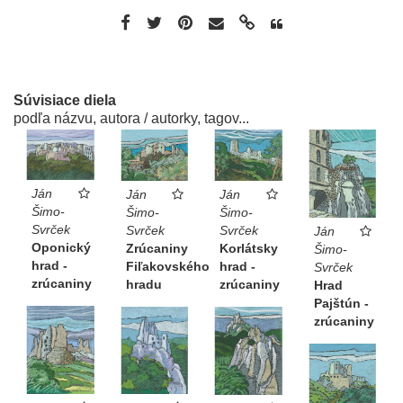
Súvisiace diela
podľa názvu, autora / autorky, tagov...
Ján
Ján
Ján
Šimo-
Šimo-
Šimo-
Svrček
Svrček
Svrček
Ján
Oponický
Korlátsky
Zrúcaniny
Šimo-
hrad -
hrad -
Fiľakovského
Svrček
zrúcaniny
zrúcaniny
hradu
Hrad
Pajštún -
zrúcaniny