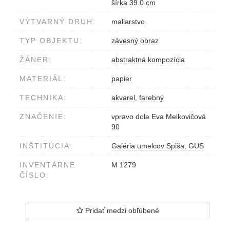
šírka 39.0 cm
VÝTVARNÝ DRUH:
maliarstvo
TYP OBJEKTU:
závesný obraz
ŽÁNER:
abstraktná kompozícia
MATERIÁL:
papier
TECHNIKA:
akvarel, farebný
ZNAČENIE:
vpravo dole Eva Melkovičová
90
INŠTITÚCIA:
Galéria umelcov Spiša, GUS
INVENTÁRNE
M 1279
ČÍSLO:
Pridať medzi obľúbené