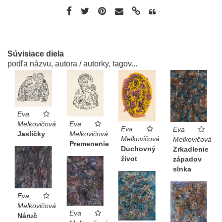
Súvisiace diela
podľa názvu, autora / autorky, tagov...
Eva
Eva
Melkovičová
Eva
Eva
Melkovičová
Jasličky
Melkovičová
Melkovičová
Premenenie
Duchovný
Zrkadlenie
život
západov
slnka
Eva
Melkovičová
Eva
Náruč