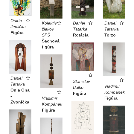
Quirin
Kolektív
Daniel
Daniel
Jedlička
žiakov
Tatarka
Tatarka
Figúra
SPŠ
Rotácia
Torzo
Šachová
figúra
Daniel
Stanislav
Tatarka
Vladimír
Balko
On a Ona
Kompánek
Figúra
-
Vladimír
Figúra
Zvonička
Kompánek
Figúra