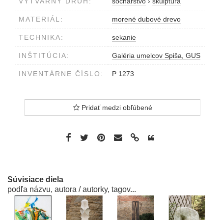
VÝTVARNÝ DRUH:
sochárstvo
›
skulptúra
MATERIÁL:
morené dubové drevo
TECHNIKA:
sekanie
INŠTITÚCIA:
Galéria umelcov Spiša, GUS
INVENTÁRNE ČÍSLO:
P 1273
Pridať medzi obľúbené
Súvisiace diela
podľa názvu, autora / autorky, tagov...